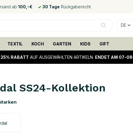
ersand ab
100,-€
30 Tage
Rückgaberecht
DE
TEXTIL
KOCH
GARTEN
KIDS
GIFT
!
25% RABATT
AUF AUSGEWÄHLTEN ARTIKELN.
ENDET AM 07-08
dal SS24-Kollektion
Marken
rdal