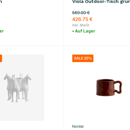
n
Viola Outdoor-Tisch grü
569.00 €
426.75 €
Inkl. MwSt.
er
• Auf Lager
%
SALE 25%
Nordal