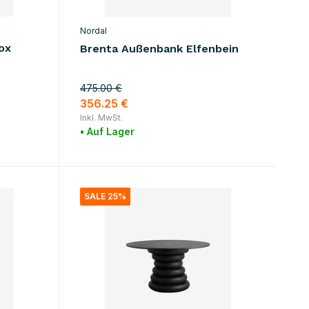
Nordal
ox
Brenta Außenbank Elfenbein
475.00 €
356.25 €
Inkl. MwSt.
• Auf Lager
SALE 25%