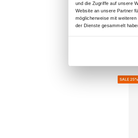
und die Zugriffe auf unsere 
Nordal
Website an unsere Partner fü
Ulopu-K
möglicherweise mit weiteren
der Dienste gesammelt habe
125.00 €
50.00 €
Inkl. MwSt.
• Auf Lag
SALE 25