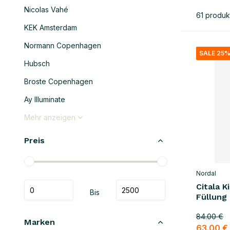
Nicolas Vahé
61 produk
KEK Amsterdam
Normann Copenhagen
SALE 25
Hubsch
Broste Copenhagen
Ay Illuminate
Mehr anzeigen
Preis
Nordal
Citala K
Bis
Füllung
84.00 €
Marken
63.00 €