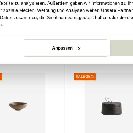
Website zu analysieren. Außerdem geben wir Informationen zu I
Nordal
r soziale Medien, Werbung und Analysen weiter. Unsere Partner
erzenhalter
Inez Schalen M Sand Set
 Daten zusammen, die Sie ihnen bereitgestellt haben oder die s
Stück
n.
98.00 €
73.50 €
Inkl. MwSt.
Anpassen
er
• Auf Lager
%
SALE 25%