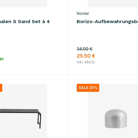
Nordal
halen S Sand Set à 4
Borizo-Aufbewahrungsb
34.00 €
25.50 €
er
Inkl. MwSt.
%
SALE 25%