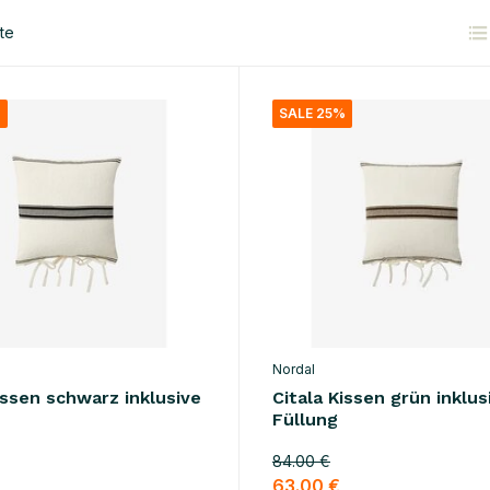
te
%
SALE 25%
Nordal
issen schwarz inklusive
Citala Kissen grün inklus
Füllung
84.00 €
63.00 €