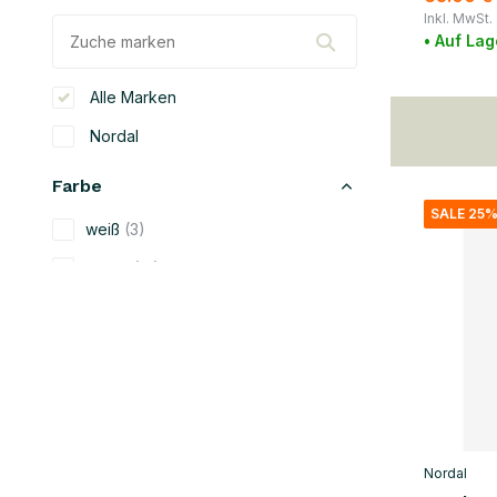
Inkl. MwSt.
• Auf Lag
Alle Marken
Nordal
Farbe
SALE 25
weiß
(3)
beige
(13)
schwarz
(23)
blau
(1)
grün
(5)
orange
(1)
rot
(4)
Nordal