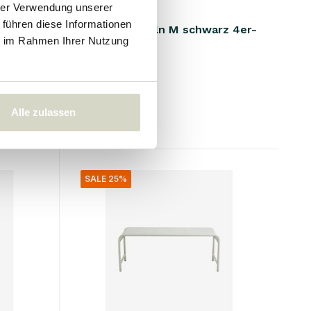
hrer Verwendung unserer
Nordal
 führen diese Informationen
 à 4
Inez Schüsseln M schwarz 4er-
ie im Rahmen Ihrer Nutzung
Set
94.00 €
70.50 €
Inkl. MwSt.
Alle zulassen
• Auf Lager
SALE 25%