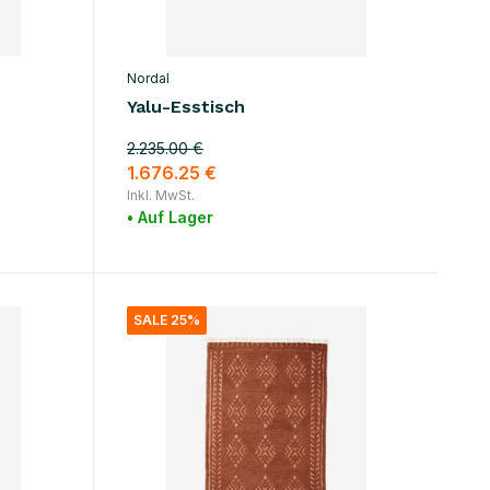
Nordal
Yalu-Esstisch
2.235.00 €
1.676.25 €
Inkl. MwSt.
• Auf Lager
SALE 25%