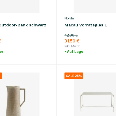
Nordal
Outdoor-Bank schwarz
Macau Vorratsglas L
42.00 €
€
31.50 €
Inkl. MwSt.
er
• Auf Lager
%
SALE 25%