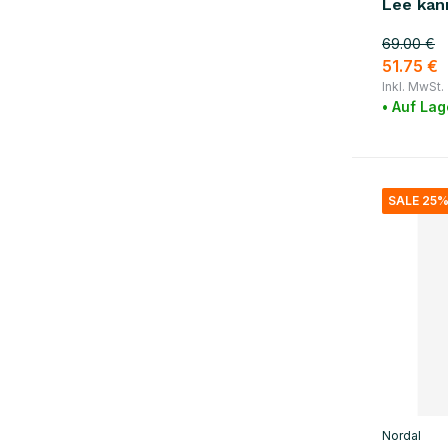
braun
(11)
Lee kan
Gold
(2)
69.00 €
51.75 €
natürliche
(10)
Inkl. MwSt.
• Auf Lag
Mehr anzeigen
Material
Holz
(13)
SALE 25
Marmor
(3)
Rattan
(2)
Baumwolle
(10)
Wolle
(4)
Glas / Keramik
(13)
Eisen
(31)
Nordal
Leder
(1)