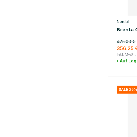
Nordal
Brenta 
475.00 €
356.25 
Inkl. MwSt.
• Auf Lag
SALE 25