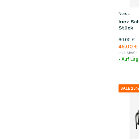
Nordal
Inez Sc
Stück
60.00 €
45.00 €
Inkl. MwSt.
• Auf Lag
SALE 25