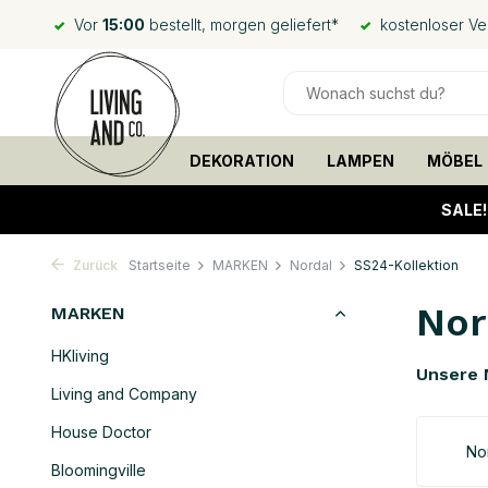
Vor
15:00
bestellt, morgen geliefert*
kostenloser V
DEKORATION
LAMPEN
MÖBEL
SALE
Zurück
Startseite
MARKEN
Nordal
SS24-Kollektion
Nor
MARKEN
HKliving
Unsere 
Living and Company
House Doctor
No
Bloomingville