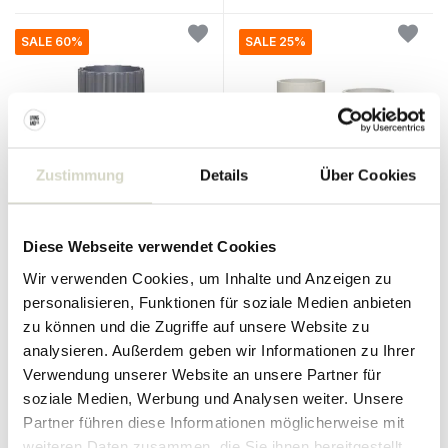
SALE 60%
SALE 25%
Zustimmung
Details
Über Cookies
Hubsch
Hubsch
Blumentopf Metall - grau
Diese Webseite verwendet Cookies
Topf mit Standard grau - Set
von 2 Stück
Wir verwenden Cookies, um Inhalte und Anzeigen zu
210.00 €
300.00 €
84.00 €
225.00 €
personalisieren, Funktionen für soziale Medien anbieten
Inkl. MwSt.
Inkl. MwSt.
zu können und die Zugriffe auf unsere Website zu
• Auf Lager
• Auf Lager
analysieren. Außerdem geben wir Informationen zu Ihrer
Verwendung unserer Website an unsere Partner für
soziale Medien, Werbung und Analysen weiter. Unsere
Partner führen diese Informationen möglicherweise mit
weiteren Daten zusammen, die Sie ihnen bereitgestellt