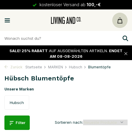
kostenloser Versand ab
100,-€
SALE!
25% RABATT
AUF AUSGEWÄHLTEN ARTIKELN.
ENDET
AM 08-08-2026
Zurück
Startseite
MARKEN
Hubsch
Blumentöpfe
Hübsch Blumentöpfe
Unsere Marken
Hubsch
Sortieren nach:
Filter