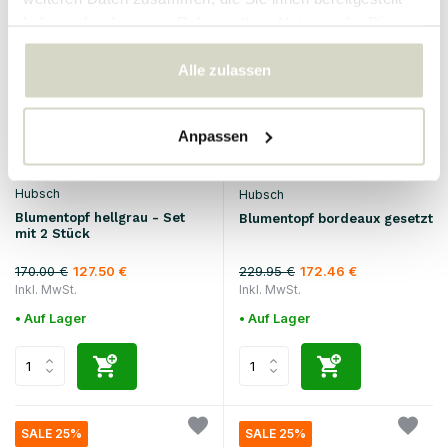
SALE 25%
SALE 25%
haben oder die sie im Rahmen Ihrer Nutzung der Dienste
gesammelt haben.
Alle zulassen
Anpassen
Hubsch
Hubsch
Blumentopf hellgrau - Set
Blumentopf bordeaux gesetzt
mit 2 Stück
170.00 €
229.95 €
127.50 €
172.46 €
Inkl. MwSt.
Inkl. MwSt.
• Auf Lager
• Auf Lager
SALE 25%
SALE 25%