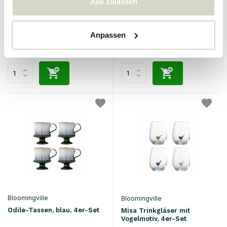
Alle zulassen
Bloomingville
Bloomingville
Salacia-Tassenset, 4er-Pack
Odile-Tassen, rosa, 4er-Set
Anpassen
74.90 €
94.90 €
Inkl. MwSt.
Inkl. MwSt.
Bloomingville
Bloomingville
Odile-Tassen, blau, 4er-Set
Misa Trinkgläser mit
Vogelmotiv, 4er-Set