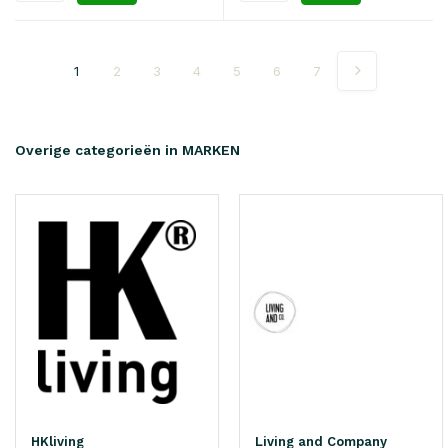
1
2
3
4
5
6
7
Overige categorieën in MARKEN
HKliving
Living and Company