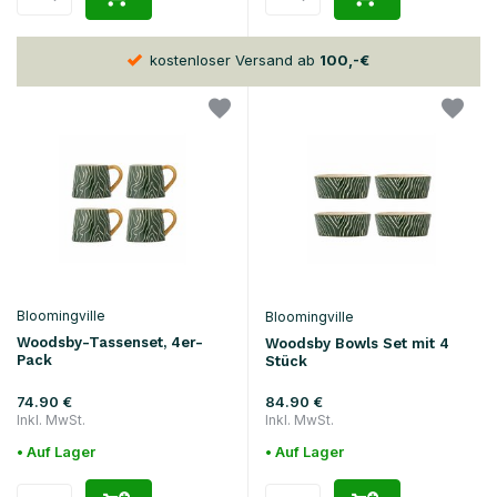
kostenloser Versand ab
100,-€
30
Bloomingville
Bloomingville
Woodsby-Tassenset, 4er-
Woodsby Bowls Set mit 4
Pack
Stück
74.90 €
84.90 €
Inkl. MwSt.
Inkl. MwSt.
• Auf Lager
• Auf Lager