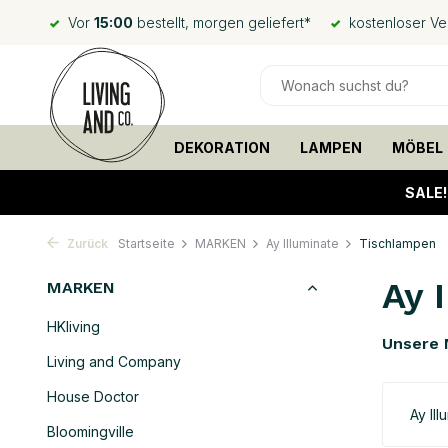
Vor
15:00
bestellt, morgen geliefert*
kostenloser V
DEKORATION
LAMPEN
MÖBEL
SALE
Zurück
Startseite
MARKEN
Ay Illuminate
Tischlampen
Ay 
MARKEN
HKliving
Unsere 
Living and Company
House Doctor
Ay Ill
Bloomingville