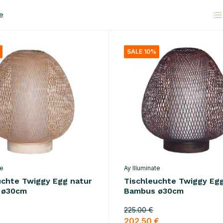
e
SALE 10%
te
Ay Illuminate
uchte Twiggy Egg natur
Tischleuchte Twiggy Eg
 ø30cm
Bambus ø30cm
225.00 €
202.50 €