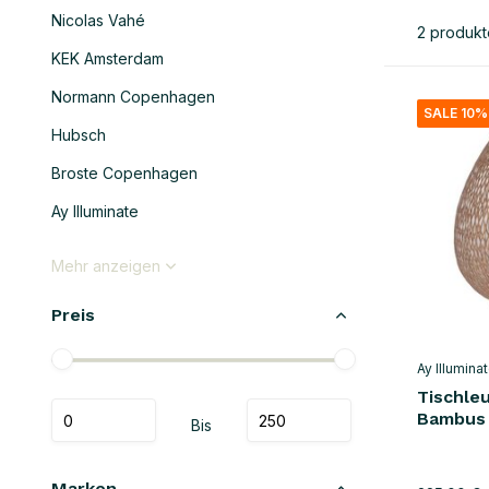
Nicolas Vahé
2 produkt
KEK Amsterdam
Normann Copenhagen
SALE 10%
Hubsch
Broste Copenhagen
Ay Illuminate
Mehr anzeigen
Preis
Ay Illumina
Tischle
Bambus
Bis
Marken