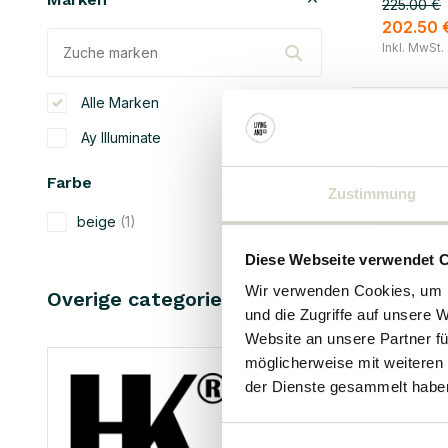
225.00 €
202.50 
Inkl. MwSt.
Alle Marken
Ay Illuminate
Farbe
Zustimmung
beige
(1)
braun
(1)
Diese Webseite verwendet 
Wir verwenden Cookies, um I
natürliche
(1)
Overige categorieën in MARKEN
und die Zugriffe auf unsere 
Material
Website an unsere Partner fü
möglicherweise mit weiteren
Holz
(2)
der Dienste gesammelt habe
Baumwolle
(2)