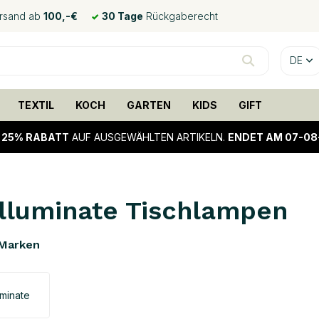
ersand ab
100,-€
30 Tage
Rückgaberecht
DE
TEXTIL
KOCH
GARTEN
KIDS
GIFT
!
25% RABATT
AUF AUSGEWÄHLTEN ARTIKELN.
ENDET AM 07-08
Illuminate Tischlampen
Marken
uminate