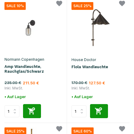
SALE 10%
SALE 25%
Normann Copenhagen
House Doctor
Amp Wandleuchte,
Flola Wandleuchte
Rauchglas/Schwarz
235.00 €
170.00 €
211.50 €
127.50 €
Inkl. MwSt.
Inkl. MwSt.
• Auf Lager
• Auf Lager
SALE 25%
SALE 60%