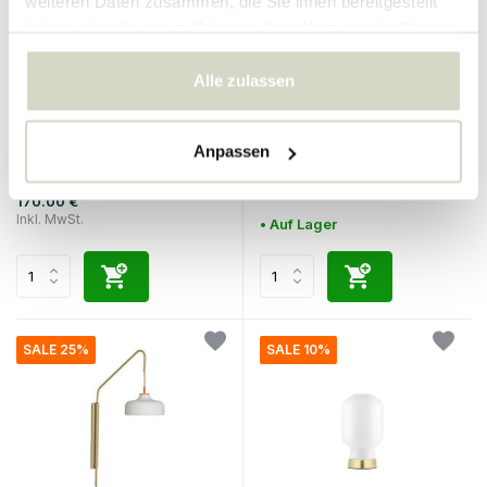
weiteren Daten zusammen, die Sie ihnen bereitgestellt
haben oder die sie im Rahmen Ihrer Nutzung der Dienste
gesammelt haben.
Alle zulassen
House Doctor
House Doctor
Wandleuchte, gebürstetes
Flola Wandleuchte,
Silber
gebürstetes Silber
Anpassen
170.00 €
Inkl. MwSt.
170.00 €
Inkl. MwSt.
• Auf Lager
SALE 25%
SALE 10%