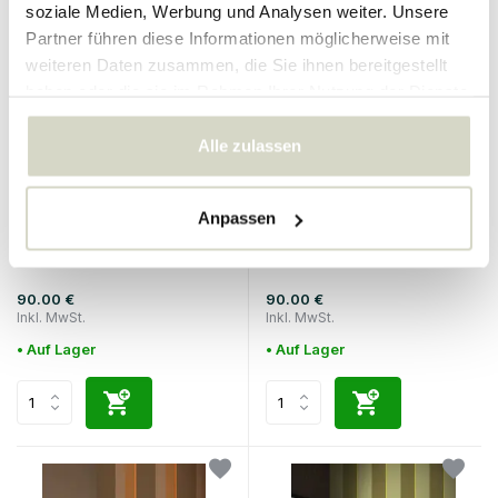
soziale Medien, Werbung und Analysen weiter. Unsere
Partner führen diese Informationen möglicherweise mit
weiteren Daten zusammen, die Sie ihnen bereitgestellt
haben oder die sie im Rahmen Ihrer Nutzung der Dienste
gesammelt haben.
Alle zulassen
KEK Amsterdam
KEK Amsterdam
Anpassen
Tapete mit kräftigen Streifen
Tapete mit kräftigen Streifen
FU-010
FU-008
90.00 €
90.00 €
Inkl. MwSt.
Inkl. MwSt.
• Auf Lager
• Auf Lager