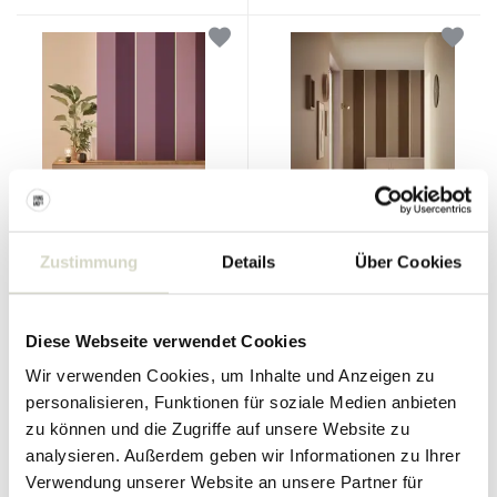
KEK Amsterdam
KEK Amsterdam
Zustimmung
Details
Über Cookies
Tapete mit kräftigen Streifen
Tapete mit kräftigen Streifen
FU-014
FU-013
90.00 €
90.00 €
Diese Webseite verwendet Cookies
Inkl. MwSt.
Inkl. MwSt.
Wir verwenden Cookies, um Inhalte und Anzeigen zu
• Auf Lager
• Auf Lager
personalisieren, Funktionen für soziale Medien anbieten
zu können und die Zugriffe auf unsere Website zu
analysieren. Außerdem geben wir Informationen zu Ihrer
Verwendung unserer Website an unsere Partner für