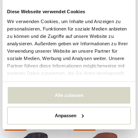
SALE 10%
SALE 10%
Diese Webseite verwendet Cookies
Wir verwenden Cookies, um Inhalte und Anzeigen zu
personalisieren, Funktionen für soziale Medien anbieten
zu können und die Zugriffe auf unsere Website zu
analysieren. Außerdem geben wir Informationen zu Ihrer
Verwendung unserer Website an unsere Partner für
Broste Copenhagen
Broste Copenhagen
soziale Medien, Werbung und Analysen weiter. Unsere
Nola Hocker intensiv blau
Nola Hocker kürbisorange
Partner führen diese Informationen möglicherweise mit
weiteren Daten zusammen, die Sie ihnen bereitgestellt
142.00 €
142.00 €
127.80 €
127.80 €
haben oder die sie im Rahmen Ihrer Nutzung der Dienste
Inkl. MwSt.
Inkl. MwSt.
gesammelt haben.
• Auf Lager
• Auf Lager
Alle zulassen
Anpassen
SALE 10%
SALE 10%