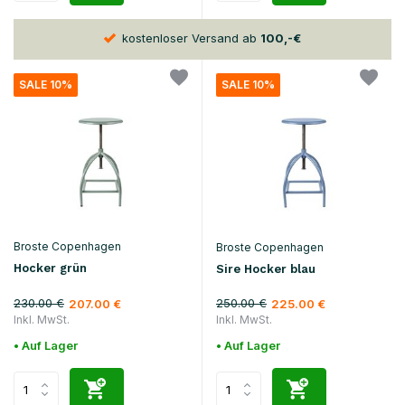
kostenloser Versand ab
100,-€
30
SALE 10%
SALE 10%
Broste Copenhagen
Broste Copenhagen
Hocker grün
Sire Hocker blau
230.00 €
250.00 €
207.00 €
225.00 €
Inkl. MwSt.
Inkl. MwSt.
• Auf Lager
• Auf Lager