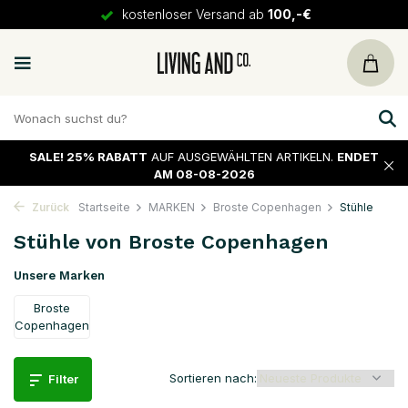
kostenloser Versand ab
100,-€
SALE!
25% RABATT
AUF AUSGEWÄHLTEN ARTIKELN.
ENDET
AM 08-08-2026
Zurück
Startseite
MARKEN
Broste Copenhagen
Stühle
Stühle von Broste Copenhagen
Unsere Marken
Broste
Copenhagen
Sortieren nach:
Filter