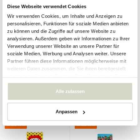
Diese Webseite verwendet Cookies
Wir verwenden Cookies, um Inhalte und Anzeigen zu
personalisieren, Funktionen für soziale Medien anbieten
zu können und die Zugriffe auf unsere Website zu
analysieren. Außerdem geben wir Informationen zu Ihrer
Verwendung unserer Website an unsere Partner für
soziale Medien, Werbung und Analysen weiter. Unsere
Seletti
Seletti
Partner führen diese Informationen möglicherweise mit
Zungensessel
Sesselblumen mit Löchern
weiteren Daten zusammen, die Sie ihnen bereitgestellt
1.250.00 €
1.250.00 €
1.125.00 €
1.125.00 €
haben oder die sie im Rahmen Ihrer Nutzung der Dienste
Inkl. MwSt.
Inkl. MwSt.
gesammelt haben.
• Auf Lager
• Auf Lager
Alle zulassen
Anpassen
SALE 10%
SALE 10%