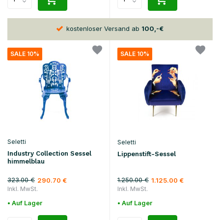
30 Tage
Rückgaberecht
SALE 10%
SALE 10%
Seletti
Seletti
Industry Collection Sessel
Lippenstift-Sessel
himmelblau
323.00 €
1.250.00 €
290.70 €
1.125.00 €
Inkl. MwSt.
Inkl. MwSt.
• Auf Lager
• Auf Lager