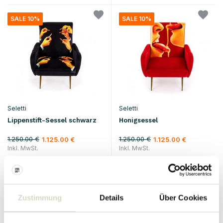
SALE 10%
SALE 10%
Seletti
Seletti
Lippenstift-Sessel schwarz
Honigsessel
1.250.00 €
1.250.00 €
1.125.00 €
1.125.00 €
Inkl. MwSt.
Inkl. MwSt.
• Auf Lager
• Auf Lager
Zustimmung
Details
Über Cookies
SALE 10%
SALE 10%