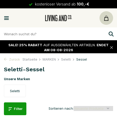
kostenloser Versand ab
100,-€
SALE!
25% RABATT
AUF AUSGEWÄHLTEN ARTIKELN.
ENDET
AM 08-08-2026
Zurück
Startseite
MARKEN
Seletti
Sessel
Seletti-Sessel
Unsere Marken
Seletti
Sortieren nach:
Filter