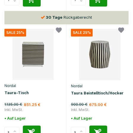
30 Tage
Rückgaberecht
SALE 25%
SALE 25%
Nordal
Nordal
Taura-Tisch
Taura Beistelltisch/Hocker
1.135.00 €
900.00 €
851.25 €
675.00 €
Inkl. MwSt.
Inkl. MwSt.
• Auf Lager
• Auf Lager