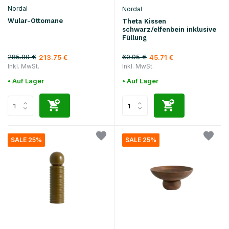
Nordal
Nordal
Wular-Ottomane
Theta Kissen
schwarz/elfenbein inklusive
Füllung
285.00 €
60.95 €
213.75 €
45.71 €
Inkl. MwSt.
Inkl. MwSt.
• Auf Lager
• Auf Lager
SALE 25%
SALE 25%