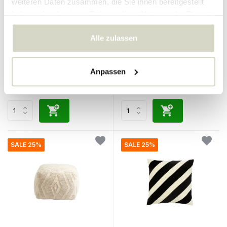
weiteren Daten zusammen, die Sie ihnen bereitgestellt
haben oder die sie im Rahmen Ihrer Nutzung der Dienste
Nordal
Nordal
gesammelt haben.
Wasabi-Becher weiß 6er-Set
Wasabi-Becher hellrosa, 6er-
Alle zulassen
Set
120.00 €
120.00 €
90.00 €
90.00 €
Anpassen
Inkl. MwSt.
Inkl. MwSt.
• Auf Lager
• Auf Lager
SALE 25%
SALE 25%