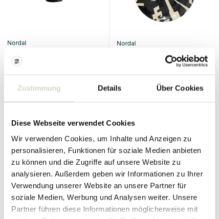
Nordal
Nordal
Lipsi Dekoschale
Lipsi Dekoteller L
99.00 €
144.00 €
74.25 €
108.00 €
Inkl. MwSt.
Inkl. MwSt.
Zustimmung
Details
Über Cookies
• Auf Lager
• Auf Lager
Diese Webseite verwendet Cookies
Wir verwenden Cookies, um Inhalte und Anzeigen zu
personalisieren, Funktionen für soziale Medien anbieten
SALE 25%
SALE 25%
zu können und die Zugriffe auf unsere Website zu
analysieren. Außerdem geben wir Informationen zu Ihrer
Verwendung unserer Website an unsere Partner für
soziale Medien, Werbung und Analysen weiter. Unsere
Partner führen diese Informationen möglicherweise mit