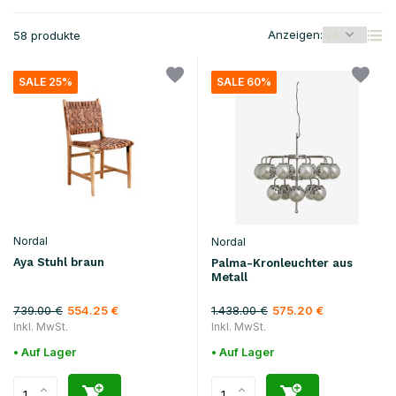
Anzeigen:
58 produkte
SALE 25%
SALE 60%
Nordal
Nordal
Aya Stuhl braun
Palma-Kronleuchter aus
Metall
739.00 €
1.438.00 €
554.25 €
575.20 €
Inkl. MwSt.
Inkl. MwSt.
• Auf Lager
• Auf Lager