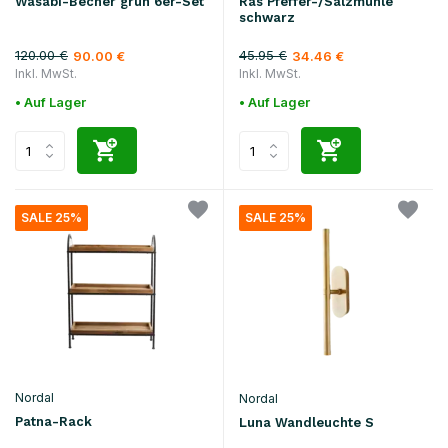
Wasabi-Becher grün 6er-Set
Ras Pfeffer-/Salzmühle
schwarz
120.00 €
45.95 €
90.00 €
34.46 €
Inkl. MwSt.
Inkl. MwSt.
• Auf Lager
• Auf Lager
SALE 25%
SALE 25%
Nordal
Nordal
Patna-Rack
Luna Wandleuchte S