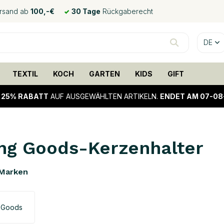
ersand ab
100,-€
30 Tage
Rückgaberecht
DE
TEXTIL
KOCH
GARTEN
KIDS
GIFT
!
25% RABATT
AUF AUSGEWÄHLTEN ARTIKELN.
ENDET AM 07-08
ng Goods-Kerzenhalter
Marken
 Goods