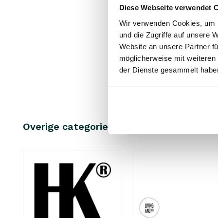
Diese Webseite verwendet 
Gaya Gi
Dreifac
Wir verwenden Cookies, um I
und die Zugriffe auf unsere 
175.00 €
Website an unsere Partner fü
157.50 €
möglicherweise mit weiteren
Inkl. MwSt.
der Dienste gesammelt habe
• Auf Lag
Overige categorieën in MARKEN