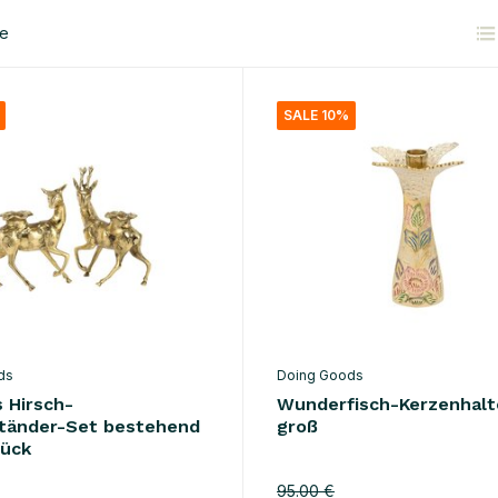
te
SALE 10%
ds
Doing Goods
 Hirsch-
Wunderfisch-Kerzenhalt
tänder-Set bestehend
groß
tück
95.00 €