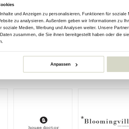
Cookies
nko
Misty Multi-Kerzenhalte
hkerzenhalter
nhalte und Anzeigen zu personalisieren, Funktionen für soziale
Website zu analysieren. Außerdem geben wir Informationen zu I
170.00 €
r soziale Medien, Werbung und Analysen weiter. Unsere Partner
153.00 €
 Daten zusammen, die Sie ihnen bereitgestellt haben oder die s
Inkl. MwSt.
n.
er
• Auf Lager
Anpassen