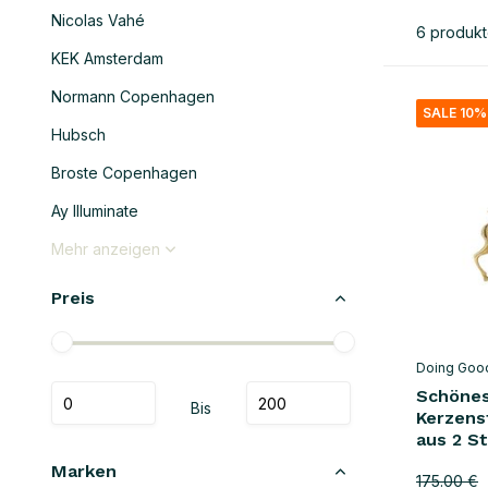
Nicolas Vahé
6 produk
KEK Amsterdam
Normann Copenhagen
SALE 10%
Hubsch
Broste Copenhagen
Ay Illuminate
Mehr anzeigen
Preis
Doing Goo
Schönes
Bis
Kerzens
aus 2 S
Marken
175.00 €