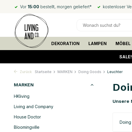
Vor
15:00
bestellt, morgen geliefert*
kostenloser V
DEKORATION
LAMPEN
MÖBEL
SALE
Zurück
Startseite
MARKEN
Doing Goods
Leuchter
Doi
MARKEN
HKliving
Unsere 
Living and Company
House Doctor
Doing
Bloomingville