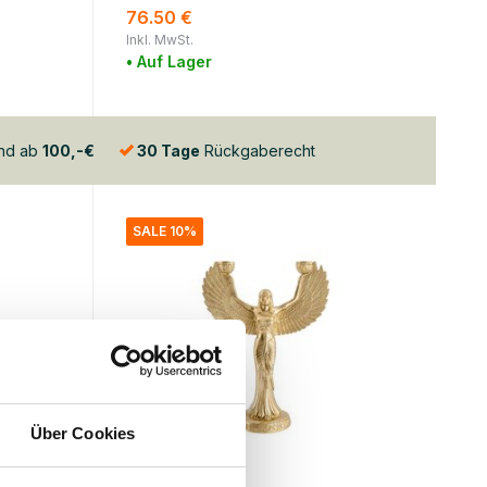
76.50 €
Inkl. MwSt.
• Auf Lager
and ab
100,-€
30 Tage
Rückgaberecht
SALE 10%
Über Cookies
Doing Goods