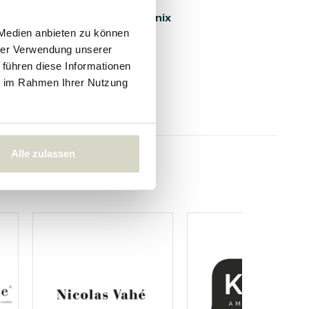
r XL
Leuchter Phönix
 Medien anbieten zu können
hrer Verwendung unserer
175.00 €
 führen diese Informationen
157.50 €
ie im Rahmen Ihrer Nutzung
Inkl. MwSt.
• Auf Lager
Alle zulassen