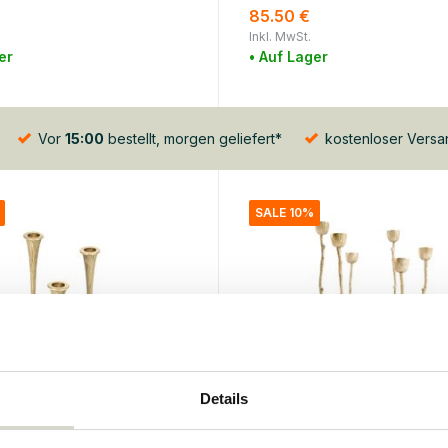
85.50 €
Inkl. MwSt.
er
• Auf Lager
Vor
15:00
bestellt, morgen geliefert*
kostenloser Vers
SALE 10%
Details
ds
Doing Goods