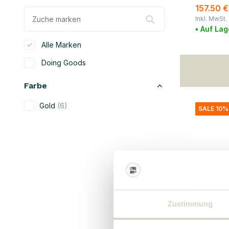
157.50 €
Inkl. MwSt.
• Auf Lag
Alle Marken
Doing Goods
Farbe
Gold
(6)
SALE 10%
Material
Messing
(6)
Zustimmung
Doing Goo