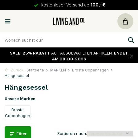
kostenloser Versand ab
100,-€
SALE!
25% RABATT
AUF AUSGEWÄHLTEN ARTIKELN.
ENDET
AM 08-08-2026
Zurück
Startseite
MARKEN
Broste Copenhagen
Hängesessel
Hängesessel
Unsere Marken
Broste
Copenhagen
Sortieren nach:
Filter