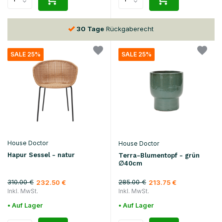
30 Tage
Rückgaberecht
SALE 25%
SALE 25%
House Doctor
House Doctor
Hapur Sessel - natur
Terra-Blumentopf - grün
∅40cm
310.00 €
285.00 €
232.50 €
213.75 €
Inkl. MwSt.
Inkl. MwSt.
• Auf Lager
• Auf Lager