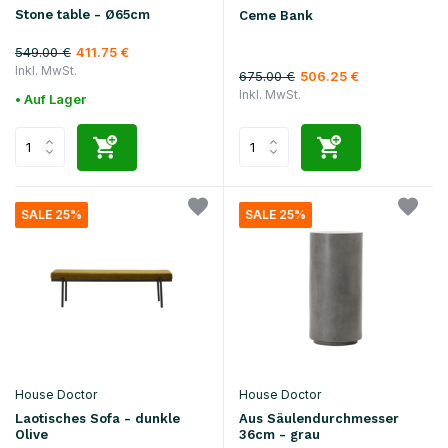
Stone table - Ø65cm
Ceme Bank
549.00 €
411.75 €
Inkl. MwSt.
675.00 €
506.25 €
Inkl. MwSt.
• Auf Lager
SALE 25%
SALE 25%
House Doctor
House Doctor
Laotisches Sofa - dunkle
Aus Säulendurchmesser
Olive
36cm - grau