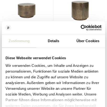
House Doctor
House Doctor
Zustimmung
Details
Über Cookies
Rota Couchtisch - H35cm
Rota Couchtisch - H50cm
490.00 €
367.50 €
Inkl. MwSt.
560.00 €
420.00 €
Diese Webseite verwendet Cookies
Inkl. MwSt.
• Auf Lager
Wir verwenden Cookies, um Inhalte und Anzeigen zu
personalisieren, Funktionen für soziale Medien anbieten
zu können und die Zugriffe auf unsere Website zu
analysieren. Außerdem geben wir Informationen zu Ihrer
Verwendung unserer Website an unsere Partner für
SALE 25%
SALE 25%
soziale Medien, Werbung und Analysen weiter. Unsere
Partner führen diese Informationen möglicherweise mit
weiteren Daten zusammen, die Sie ihnen bereitgestellt