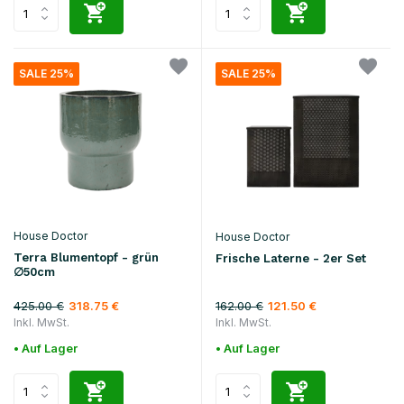
SALE 25%
SALE 25%
House Doctor
House Doctor
Terra Blumentopf - grün
Frische Laterne - 2er Set
∅50cm
425.00 €
162.00 €
318.75 €
121.50 €
Inkl. MwSt.
Inkl. MwSt.
• Auf Lager
• Auf Lager