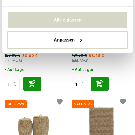
haben oder die sie im Rahmen Ihrer Nutzung der Dienste
gesammelt haben.
Alle zulassen
House Doctor
House Doctor
Crys Cognacgläser - 12er-
Rata Körbe - 3er Set
Anpassen
Set
120.00 €
131.00 €
90.00 €
98.25 €
Inkl. MwSt.
Inkl. MwSt.
• Auf Lager
• Auf Lager
SALE 25%
SALE 25%