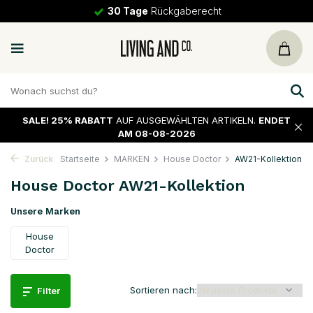
30 Tage
Rückgaberecht
SALE!
25% RABATT
AUF AUSGEWÄHLTEN ARTIKELN.
ENDET
AM 08-08-2026
Zurück
Startseite
MARKEN
House Doctor
AW21-Kollektion
House Doctor AW21-Kollektion
Unsere Marken
House
Doctor
Sortieren nach:
Filter