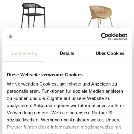
House Doctor
House Doctor
Zustimmung
Details
Über Cookies
Waschbärstuhl schwarz
Hapur Lounge-Sessel Natur
340.00 €
450.00 €
255.00 €
337.50 €
Inkl. MwSt.
Inkl. MwSt.
Diese Webseite verwendet Cookies
• Auf Lager
• Auf Lager
Wir verwenden Cookies, um Inhalte und Anzeigen zu
personalisieren, Funktionen für soziale Medien anbieten
zu können und die Zugriffe auf unsere Website zu
analysieren. Außerdem geben wir Informationen zu Ihrer
Verwendung unserer Website an unsere Partner für
SALE 25%
SALE 25%
soziale Medien, Werbung und Analysen weiter. Unsere
Partner führen diese Informationen möglicherweise mit