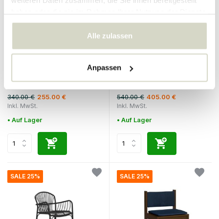
weiteren Daten zusammen, die Sie ihnen bereitgestellt
haben oder die sie im Rahmen Ihrer Nutzung der Dienste
gesammelt haben.
Alle zulassen
House Doctor
House Doctor
Anpassen
Coon-Stuhl natur/schwarz
Jass Lounge-Sessel
natur/schwarz
340.00 €
540.00 €
255.00 €
405.00 €
Inkl. MwSt.
Inkl. MwSt.
• Auf Lager
• Auf Lager
SALE 25%
SALE 25%