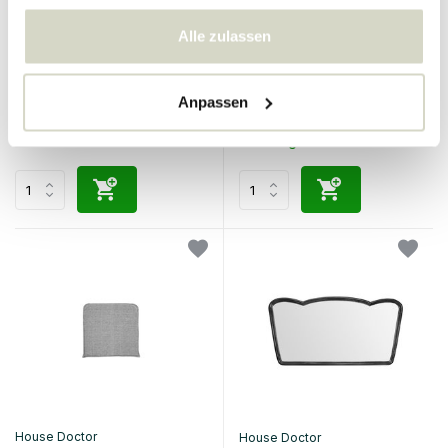
gesammelt haben.
House Doctor
House Doctor
Alle zulassen
Bedsi
Cuun Lounge-Sofakissen
Beistelltisch/Nachttisch aus
Maulbeere
134.90 €
Anpassen
Inkl. MwSt.
134.90 €
Inkl. MwSt.
• Auf Lager
House Doctor
House Doctor