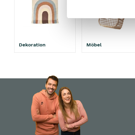
Holz
(3)
Rattan
(1)
Dekoration
Möbel