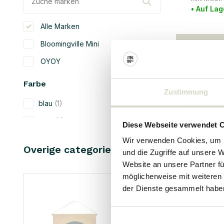
• Auf Lag
Alle Marken
Bloomingville Mini
OYOY
Farbe
Zustimmung
blau
(1)
grau
(1)
Diese Webseite verwendet 
gelb
(1)
Wir verwenden Cookies, um I
Overige categorieën in KIDS
und die Zugriffe auf unsere 
orange
(1)
Website an unsere Partner fü
rosa
(1)
möglicherweise mit weiteren
der Dienste gesammelt habe
natürliche
(1)
Material