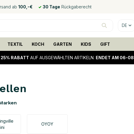
ersand ab
100,-€
30 Tage
Rückgaberecht
DE
TEXTIL
KOCH
GARTEN
KIDS
GIFT
!
25% RABATT
AUF AUSGEWÄHLTEN ARTIKELN.
ENDET AM 06-08
ellen
Marken
ngville
OYOY
ini