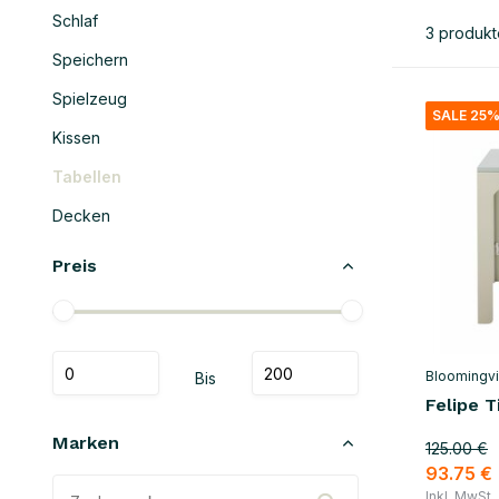
Schlaf
3 produkt
Speichern
Spielzeug
SALE 25
Kissen
Tabellen
Decken
Preis
Bloomingvil
Bis
Felipe T
Marken
125.00 €
93.75 €
Inkl. MwSt.