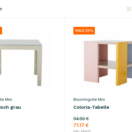
e
%
SALE 25%
le Mini
Bloomingville Mini
isch grau
Coloria-Tabelle
94.90 €
71.17 €
Inkl. MwSt.