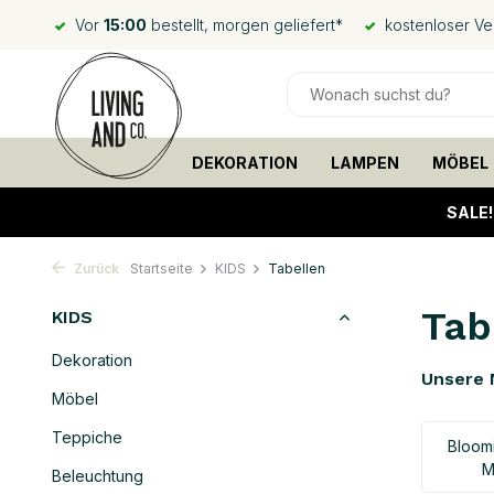
Vor
15:00
bestellt, morgen geliefert*
kostenloser V
DEKORATION
LAMPEN
MÖBEL
SALE
Zurück
Startseite
KIDS
Tabellen
Tab
KIDS
Dekoration
Unsere 
Möbel
Teppiche
Bloomi
M
Beleuchtung