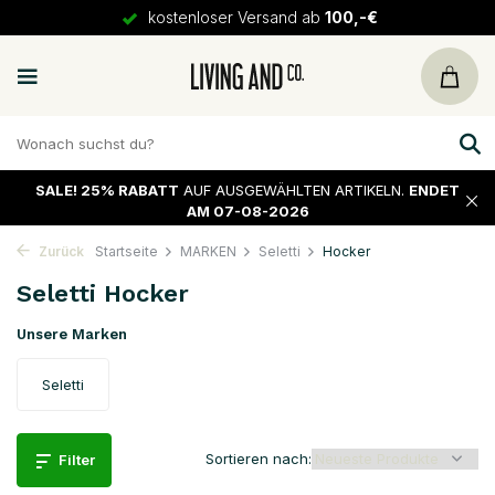
kostenloser Versand ab
100,-€
SALE!
25% RABATT
AUF AUSGEWÄHLTEN ARTIKELN.
ENDET
AM 07-08-2026
Zurück
Startseite
MARKEN
Seletti
Hocker
Seletti Hocker
Unsere Marken
Seletti
Sortieren nach:
Filter