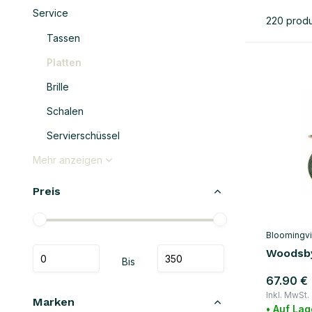
Service
220 prod
Tassen
Platten
Brille
Schalen
Servierschüssel
Mehr anzeigen
Preis
Bloomingvi
Woodsby
Bis
67.90 €
Inkl. MwSt.
Marken
• Auf Lag