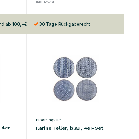
Inkl. MwSt.
and ab
100,-€
30 Tage
Rückgaberecht
Bloomingville
 4er-
Karine Teller, blau, 4er-Set