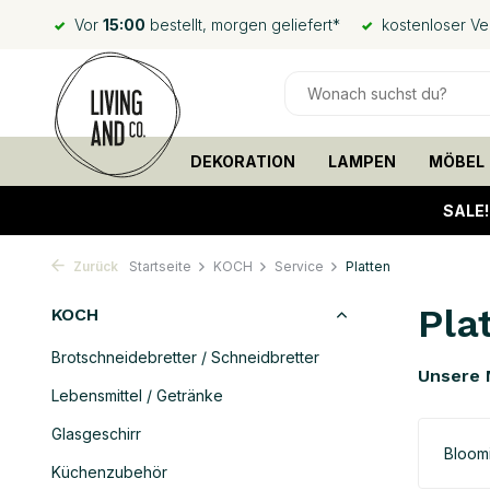
Vor
15:00
bestellt, morgen geliefert*
kostenloser V
DEKORATION
LAMPEN
MÖBEL
SALE
Zurück
Startseite
KOCH
Service
Platten
Pla
KOCH
Brotschneidebretter / Schneidbretter
Unsere 
Lebensmittel / Getränke
Glasgeschirr
Bloomi
Küchenzubehör