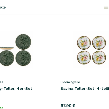
ukte
lle
Bloomingville
-Teller, 4er-Set
Savina Teller-Set, 4-teil
67.90 €
er