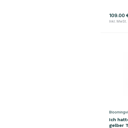
schwarz
(17)
blau
(56)
109.00 
grün
(49)
Inkl. MwSt.
grau
(28)
gelb
(12)
orange
(14)
rot
(5)
violett
(6)
Mehr anzeigen
Material
Holz
(1)
Bloomingvi
Glas / Keramik
(216)
Ich hatt
gelber T
Stahl
(4)