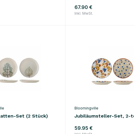
67.90 €
Inkl. MwSt.
lle
Bloomingville
latten-Set (2 Stück)
Jubiläumsteller-Set, 2-te
59.95 €