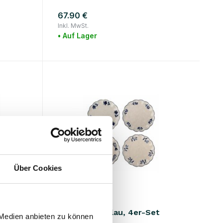
67.90 €
Inkl. MwSt.
• Auf Lager
Über Cookies
Bloomingville
g)
Eimy Teller, blau, 4er-Set
 Medien anbieten zu können