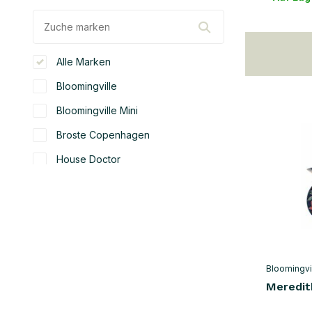
Alle Marken
Bloomingville
Bloomingville Mini
Broste Copenhagen
House Doctor
Hubsch
Nordal
Farbe
weiß
(36)
Bloomingvi
Meredit
beige
(60)