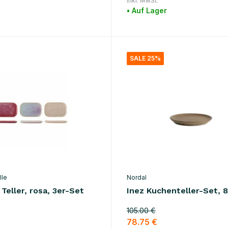
Inkl. MwSt.
• Auf Lager
SALE 25%
lle
Nordal
Teller, rosa, 3er-Set
Inez Kuchenteller-Set, 8
105.00 €
78.75 €