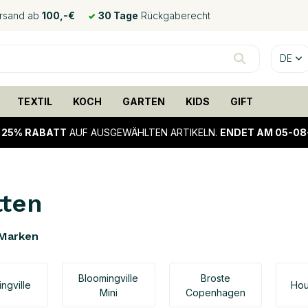
ersand ab
100,-€
30 Tage
Rückgaberecht
DE
TEXTIL
KOCH
GARTEN
KIDS
GIFT
!
25% RABATT
AUF AUSGEWÄHLTEN ARTIKELN.
ENDET AM 05-08
tten
Marken
Bloomingville
Broste
ngville
Hou
Mini
Copenhagen