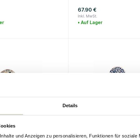
67.90 €
Inkl. MwSt.
er
• Auf Lager
Details
lle
Bloomingville
Cookies
t: Teller, Becher und
Eviaya Teller-Set (3-teili
nhalte und Anzeigen zu personalisieren, Funktionen für soziale
Schüssel