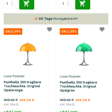
 Tage
Rückgaberecht
Vor
15:00
bestellt
SALE 20%
SALE 20%
Louis Poulsen
Louis Poulsen
Panthella 250 tragbare
Panthella 250 tragbare
Tischleuchte, Original
Tischleuchte, Original
Opalorange
Opalgrün
495.00 €
495.00 €
396.00 €
396.00 €
Inkl. MwSt.
Inkl. MwSt.
• Auf Lager
• Auf Lager