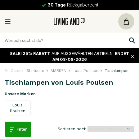
30 Tage
Rückgaberecht
SALE!
25% RABATT
AUF AUSGEWÄHLTEN ARTIKELN.
ENDET
AM 08-08-2026
Zurück
Startseite
MARKEN
Louis Poulsen
Tischlampen
Tischlampen von Louis Poulsen
Unsere Marken
Louis
Poulsen
Sortieren nach:
Filter