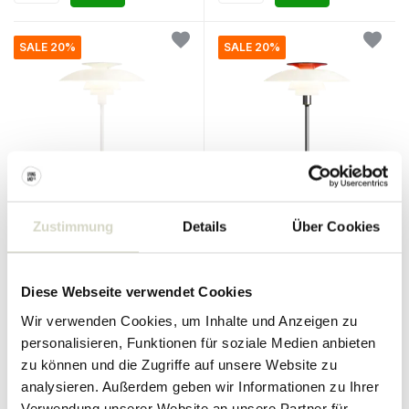
SALE 20%
SALE 20%
Louis Poulsen
Louis Poulsen
Zustimmung
Details
Über Cookies
PH 80 Tischleuchte
PH 80 Tischleuchte
opalweiß/weiß
opalweiß/hochglanzverchromt
540.00 €
432.00 €
Diese Webseite verwendet Cookies
Inkl. MwSt.
540.00 €
432.00 €
Wir verwenden Cookies, um Inhalte und Anzeigen zu
Inkl. MwSt.
• Auf Lager
personalisieren, Funktionen für soziale Medien anbieten
zu können und die Zugriffe auf unsere Website zu
analysieren. Außerdem geben wir Informationen zu Ihrer
Verwendung unserer Website an unsere Partner für