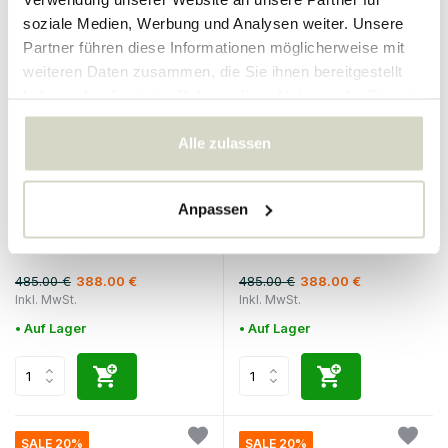
soziale Medien, Werbung und Analysen weiter. Unsere
SALE 20%
SALE 20%
Partner führen diese Informationen möglicherweise mit
weiteren Daten zusammen, die Sie ihnen bereitgestellt
haben oder die sie im Rahmen Ihrer Nutzung der Dienste
gesammelt haben.
Alle zulassen
Louis Poulsen
Louis Poulsen
Anpassen
PH 80 tragbare Tischleuchte
PH 80 tragbare Tischleuchte
opalweiß/weiß
opalweiß/hochglanzverchromt
485.00 €
485.00 €
388.00 €
388.00 €
Inkl. MwSt.
Inkl. MwSt.
• Auf Lager
• Auf Lager
SALE 20%
SALE 20%