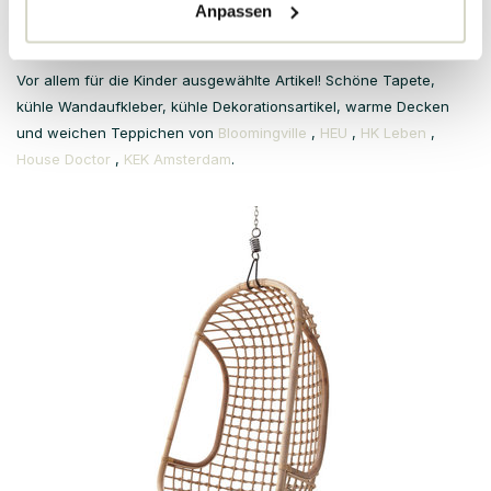
Anpassen
KIDS
Vor allem für die Kinder ausgewählte Artikel! Schöne Tapete,
kühle Wandaufkleber, kühle Dekorationsartikel, warme Decken
und weichen Teppichen von
Bloomingville
,
HEU
,
HK Leben
,
House Doctor
,
KEK Amsterdam
.