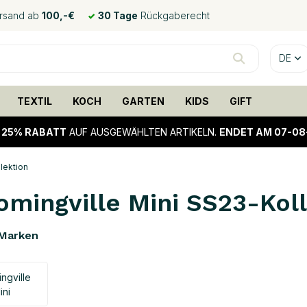
ersand ab
100,-€
30 Tage
Rückgaberecht
DE
TEXTIL
KOCH
GARTEN
KIDS
GIFT
!
25% RABATT
AUF AUSGEWÄHLTEN ARTIKELN.
ENDET AM 07-08
lektion
omingville Mini SS23-Kol
Marken
ngville
ini