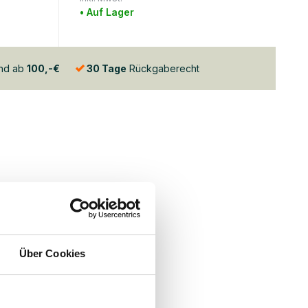
• Auf Lager
and ab
100,-€
30 Tage
Rückgaberecht
Über Cookies