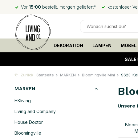
Vor
15:00
bestellt, morgen geliefert*
kostenloser V
DEKORATION
LAMPEN
MÖBEL
SALE
Zurück
Startseite
MARKEN
Bloomingville Mini
SS23-Kol
Blo
MARKEN
HKliving
Unsere 
Living and Company
House Doctor
Bloomi
M
Bloomingville