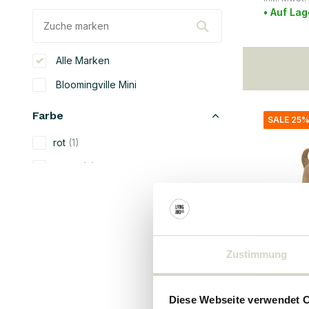
• Auf Lag
Alle Marken
Bloomingville Mini
Farbe
SALE 25
rot
(1)
braun
(2)
natürliche
(1)
Material
Holz
(1)
Zustimmung
Baumwolle
(1)
Bloomingvil
Eisen
(1)
Charlie
Diese Webseite verwendet 