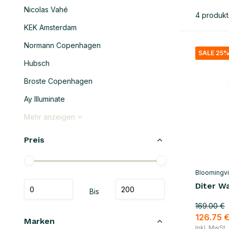
Nicolas Vahé
4 produk
KEK Amsterdam
Normann Copenhagen
SALE 25
Hubsch
Broste Copenhagen
Ay Illuminate
Mehr anzeigen
Preis
Bloomingvil
Diter W
Bis
169.00 €
126.75 
Marken
Inkl. MwSt.