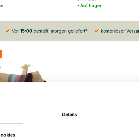
er
• Auf Lager
Vor
15:00
bestellt, morgen geliefert*
kostenloser Vers
%
Details
le Mini
 Schaukelhund
Cookies