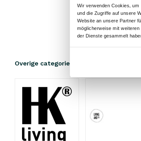
Wir verwenden Cookies, um I
159.00 €
und die Zugriffe auf unsere 
119.25 €
Website an unsere Partner fü
Inkl. MwSt.
• Auf Lag
möglicherweise mit weiteren
der Dienste gesammelt habe
Overige categorieën in MARKEN