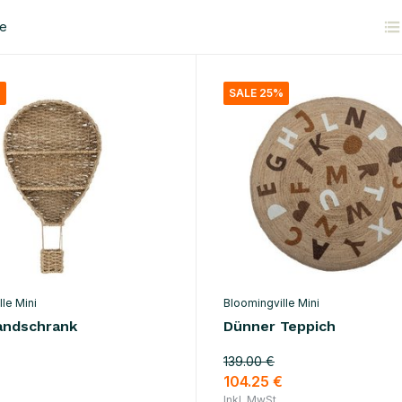
te
%
SALE 25%
le Mini
Bloomingville Mini
andschrank
Dünner Teppich
139.00 €
€
104.25 €
Inkl. MwSt.