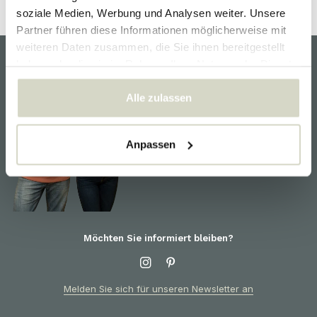
soziale Medien, Werbung und Analysen weiter. Unsere
Partner führen diese Informationen möglicherweise mit
weiteren Daten zusammen, die Sie ihnen bereitgestellt
haben oder die sie im Rahmen Ihrer Nutzung der Dienste
Kundendienst
gesammelt haben.
Alle zulassen
Wir helfen Ihnen gerne und
sind für Sie bereit! Für
Informationen zu Produkten
oder Ihrer Bestellung wenden
Anpassen
Sie sich bitte an den
Kundendienst
Möchten Sie informiert bleiben?
Melden Sie sich für unseren Newsletter an