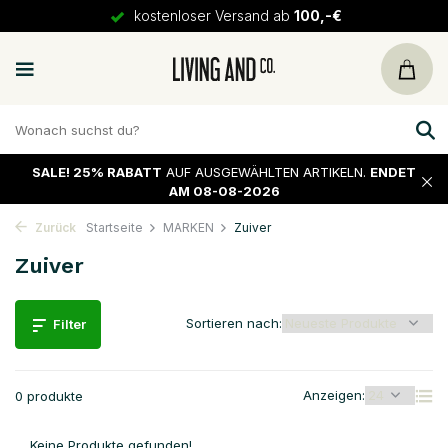
kostenloser Versand ab
100,-€
SALE!
25% RABATT
AUF AUSGEWÄHLTEN ARTIKELN.
ENDET
AM 08-08-2026
Zurück
Startseite
MARKEN
Zuiver
Zuiver
Sortieren nach:
Filter
Anzeigen:
0 produkte
Keine Produkte gefunden!...