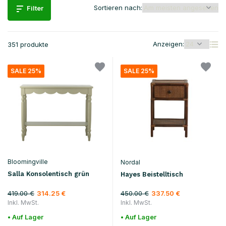
Sortieren nach:
Filter
Anzeigen:
351 produkte
SALE 25%
SALE 25%
Bloomingville
Nordal
Salla Konsolentisch grün
Hayes Beistelltisch
419.00 €
450.00 €
314.25 €
337.50 €
Inkl. MwSt.
Inkl. MwSt.
• Auf Lager
• Auf Lager