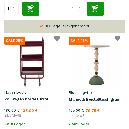
30 Tage
Rückgaberecht
SALE 25%
SALE 25%
House Doctor
Bloomingville
Rollwagen bordeauxrot
Mannelli Beistelltisch grün
180.00 €
105.00 €
135.00 €
78.75 €
Inkl. MwSt.
Inkl. MwSt.
• Auf Lager
• Auf Lager