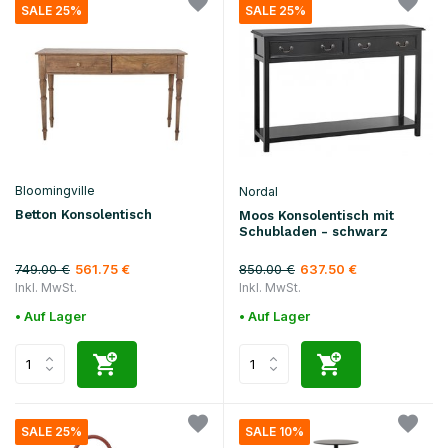
SALE 25%
SALE 25%
Bloomingville
Nordal
Betton Konsolentisch
Moos Konsolentisch mit
Schubladen - schwarz
749.00 €
850.00 €
561.75 €
637.50 €
Inkl. MwSt.
Inkl. MwSt.
• Auf Lager
• Auf Lager
SALE 25%
SALE 10%