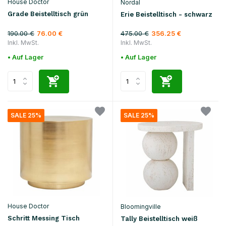
House Doctor
Nordal
Grade Beistelltisch grün
Erie Beistelltisch - schwarz
190.00 €
475.00 €
76.00 €
356.25 €
Inkl. MwSt.
Inkl. MwSt.
• Auf Lager
• Auf Lager
SALE 25%
SALE 25%
House Doctor
Bloomingville
Schritt Messing Tisch
Tally Beistelltisch weiß