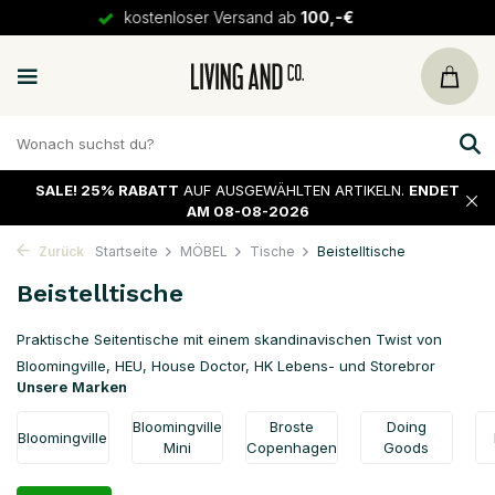
30 Tage
Rückgaberecht
SALE!
25% RABATT
AUF AUSGEWÄHLTEN ARTIKELN.
ENDET
AM 08-08-2026
Zurück
Startseite
MÖBEL
Tische
Beistelltische
Beistelltische
Praktische Seitentische mit einem skandinavischen Twist von
Bloomingville, HEU, House Doctor, HK Lebens- und Storebror
Unsere Marken
Bloomingville
Broste
Doing
Bloomingville
Mini
Copenhagen
Goods