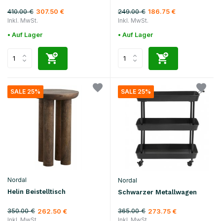
410.00 €
249.00 €
307.50 €
186.75 €
Inkl. MwSt.
Inkl. MwSt.
• Auf Lager
• Auf Lager
SALE 25%
SALE 25%
Nordal
Nordal
Helin Beistelltisch
Schwarzer Metallwagen
350.00 €
365.00 €
262.50 €
273.75 €
Inkl. MwSt.
Inkl. MwSt.