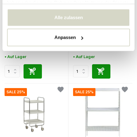
haben oder die sie im Rahmen Ihrer Nutzung der Dienste
gesammelt haben.
Alle zulassen
Urban Nature Culture
House Doctor
Schwarzer Beistelltisch S
Thea Beistelltisch grün
Anpassen
69.99 €
210.00 €
62.99 €
157.50 €
Inkl. MwSt.
Inkl. MwSt.
• Auf Lager
• Auf Lager
SALE 25%
SALE 25%