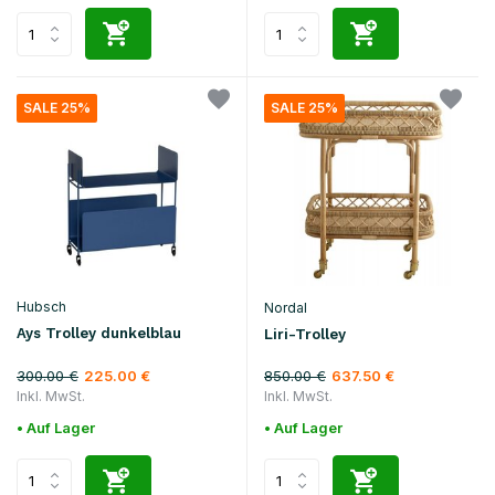
SALE 25%
SALE 25%
Hubsch
Nordal
Ays Trolley dunkelblau
Liri-Trolley
300.00 €
850.00 €
225.00 €
637.50 €
Inkl. MwSt.
Inkl. MwSt.
• Auf Lager
• Auf Lager