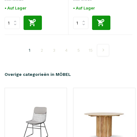
• Auf Lager
• Auf Lager
1
2
3
4
5
15
Overige categorieën in MÖBEL