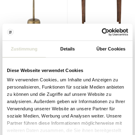
Bloomingville
Bloomingville
Maris Beistelltisch
Hauge Konsolentisch braun
Zustimmung
Details
Über Cookies
139.00 €
104.25 €
419.00 €
Inkl. MwSt.
Inkl. MwSt.
• Auf Lager
• Auf Lager
Diese Webseite verwendet Cookies
Wir verwenden Cookies, um Inhalte und Anzeigen zu
personalisieren, Funktionen für soziale Medien anbieten
zu können und die Zugriffe auf unsere Website zu
analysieren. Außerdem geben wir Informationen zu Ihrer
SALE 10%
SALE 25%
Verwendung unserer Website an unsere Partner für
soziale Medien, Werbung und Analysen weiter. Unsere
Partner führen diese Informationen möglicherweise mit
weiteren Daten zusammen, die Sie ihnen bereitgestellt