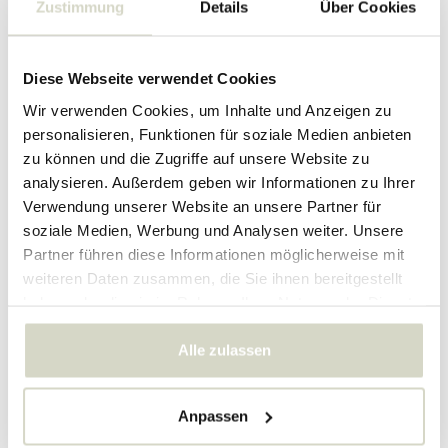
Zustimmung
Details
Über Cookies
Diese Webseite verwendet Cookies
Wir verwenden Cookies, um Inhalte und Anzeigen zu
personalisieren, Funktionen für soziale Medien anbieten
zu können und die Zugriffe auf unsere Website zu
Louis Poulsen
Louis Poulsen
analysieren. Außerdem geben wir Informationen zu Ihrer
Tragbare Tischleuchte
Tragbare Tischleuchte
Verwendung unserer Website an unsere Partner für
Panthella 250, opak
Panthella 250, opak gelb
soziale Medien, Werbung und Analysen weiter. Unsere
indigoblau
Partner führen diese Informationen möglicherweise mit
365.00 €
365.00 €
292.00 €
292.00 €
weiteren Daten zusammen, die Sie ihnen bereitgestellt
Inkl. MwSt.
Inkl. MwSt.
haben oder die sie im Rahmen Ihrer Nutzung der Dienste
• Auf Lager
• Auf Lager
gesammelt haben.
Alle zulassen
Anpassen