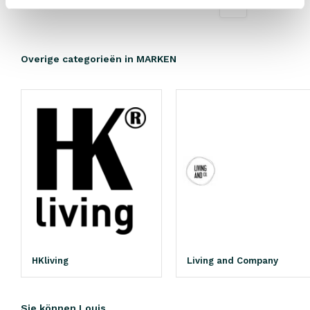
1
2
3
4
5
11
Overige categorieën in MARKEN
HKliving
Living and Company
Sie können Louis