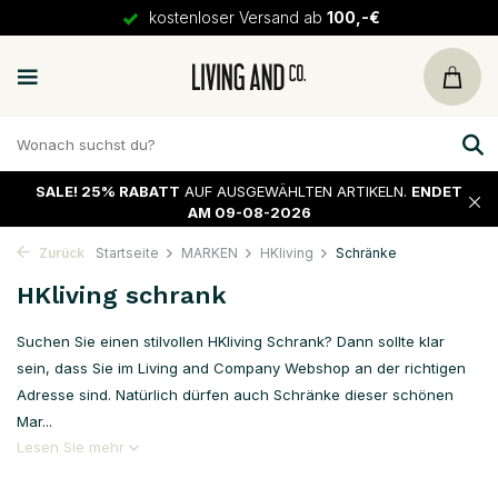
kostenloser Versand ab
100,-€
SALE!
25% RABATT
AUF AUSGEWÄHLTEN ARTIKELN.
ENDET
AM 09-08-2026
Zurück
Startseite
MARKEN
HKliving
Schränke
HKliving schrank
Suchen Sie einen stilvollen HKliving Schrank? Dann sollte klar
sein, dass Sie im Living and Company Webshop an der richtigen
Adresse sind. Natürlich dürfen auch Schränke dieser schönen
Mar...
Lesen Sie mehr