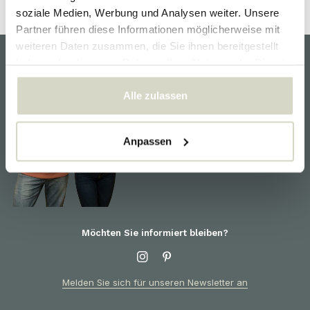
soziale Medien, Werbung und Analysen weiter. Unsere
Partner führen diese Informationen möglicherweise mit
weiteren Daten zusammen, die Sie ihnen bereitgestellt
haben oder die sie im Rahmen Ihrer Nutzung der Dienste
Kundendienst
gesammelt haben.
Alle zulassen
Wir helfen Ihnen gerne und
sind für Sie bereit! Für
Informationen zu Produkten
oder Ihrer Bestellung wenden
Anpassen
Sie sich bitte an den
Kundendienst
Möchten Sie informiert bleiben?
Melden Sie sich für unseren Newsletter an