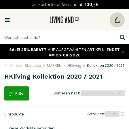
kostenloser Versand ab
100,-€
SALE!
25% RABATT
AUF AUSGEWÄHLTEN ARTIKELN.
ENDET
AM 06-08-2026
Zurück
Startseite
MARKEN
HKliving
Kollektion 2020 / 2021
HKliving Kollektion 2020 / 2021
Sortieren nach:
Filter
Anzeigen:
0 produkte
Keine Produkte gefunden!...