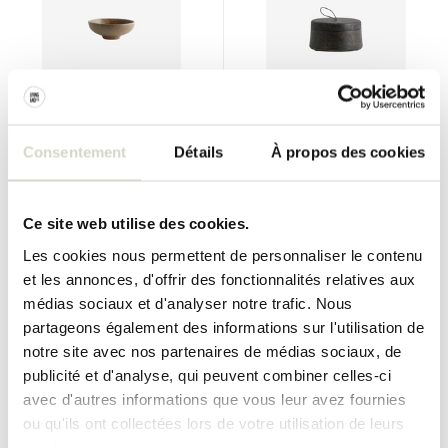
Nordal
Nordal
Consentement
Détails
À propos des cookies
Bols Inez S sable lot de 4
Boite de rangement Borizo
pièces
€60,00
€45,00
Ce site web utilise des cookies.
Taxes incluses
€34,00
€25,50
Les cookies nous permettent de personnaliser le contenu
Taxes incluses
• En stock
et les annonces, d'offrir des fonctionnalités relatives aux
médias sociaux et d'analyser notre trafic. Nous
partageons également des informations sur l'utilisation de
notre site avec nos partenaires de médias sociaux, de
publicité et d'analyse, qui peuvent combiner celles-ci
SALE 25%
SALE 25%
avec d'autres informations que vous leur avez fournies
ou qu'ils ont collectées lors de votre utilisation de leurs
services.