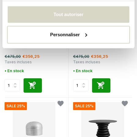
Tout autoriser
Nordal
Nordal
Personnaliser
Banc d'extérieur Brenta
Banc d'extérieur Brenta noir
ivoire
€475,00
€475,00
€356,25
€356,25
Taxes incluses
Taxes incluses
• En stock
• En stock
SALE 25%
SALE 25%