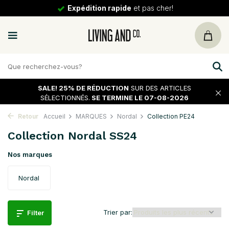
de
et pas cher!
30 jours
de 
SALE!
25% DE RÉDUCTION
SUR DES ARTICLES
SÉLECTIONNÉS.
SE TERMINE LE 07-08-2026
Retour
Accueil
MARQUES
Nordal
Collection PE24
Collection Nordal SS24
Nos marques
Nordal
Trier par:
Filter