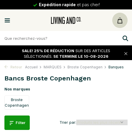
30 jours
de tour
SALE!
25% DE RÉDUCTION
SUR DES ARTICLES
SÉLECTIONNÉS.
SE TERMINE LE 10-08-2026
Retour
Accueil
MARQUES
Broste Copenhagen
Banques
Bancs Broste Copenhagen
Nos marques
Broste
Copenhagen
Trier par:
Filter