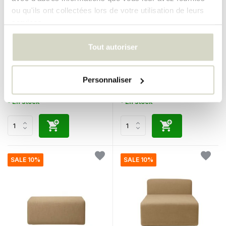
ou qu'ils ont collectées lors de votre utilisation de leurs
services.
Broste Copenhagen
Broste Copenhagen
Tout autoriser
Module canapé Lagoon coin
Module canapé Lagoon angle
gauche - ocre
droit - ocre
€2.006,00
€2.006,00
€1.805,40
€1.805,40
Personnaliser
Taxes incluses
Taxes incluses
• En stock
• En stock
SALE 10%
SALE 10%