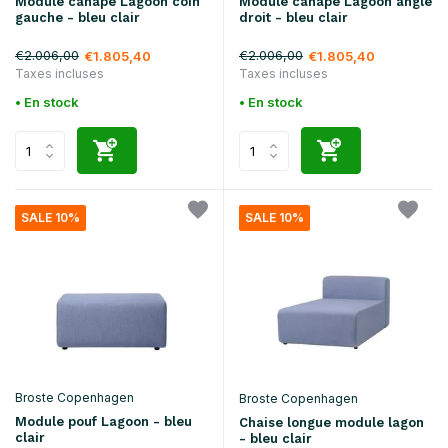
Module canapé Lagoon coin
Module canapé Lagoon angle
gauche - bleu clair
droit - bleu clair
€2.006,00
€2.006,00
€1.805,40
€1.805,40
Taxes incluses
Taxes incluses
• En stock
• En stock
SALE 10%
SALE 10%
Broste Copenhagen
Broste Copenhagen
Module pouf Lagoon - bleu
Chaise longue module lagon
clair
- bleu clair