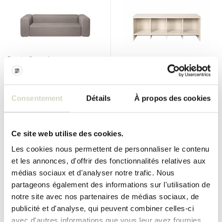
Broste Copenhagen
Broste Copenhagen
Canapé Lagoon 3 places latte
Tenna Bank - Jour de pluie
€2.942,00
€835,00
€2.647,80
€751,50
Consentement
Détails
À propos des cookies
Taxes incluses
Taxes incluses
• En stock
• En stock
Ce site web utilise des cookies.
Les cookies nous permettent de personnaliser le contenu
et les annonces, d'offrir des fonctionnalités relatives aux
SALE 10%
SALE 10%
médias sociaux et d'analyser notre trafic. Nous
partageons également des informations sur l'utilisation de
notre site avec nos partenaires de médias sociaux, de
publicité et d'analyse, qui peuvent combiner celles-ci
avec d'autres informations que vous leur avez fournies