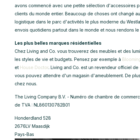
avons commencé avec une petite sélection d'accessoires pou
clients du monde entier. Beaucoup de choses ont changé a
logistique dans le parc d'activités le plus moderne du West
envois quotidiens partout dans le monde et nous rendons l
Les plus belles marques résidentielles
Chez Living and Co. vous trouverez des meubles et des lu
les styles de vie et budgets. Pensez par exemple à
Blooming
et
House Doctor
. Living and Co. est un revendeur officiel d
vous pouvez attendre d'un magasin d'ameublement. De plu
chez nous.
The Living Company B.V. - Numéro de chambre de commer
de TVA : NL860130782B01
Honderdland 528
2676LV Maasdijk
Pays-Bas