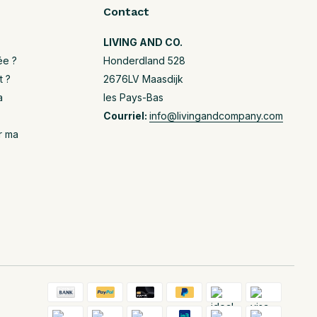
Contact
LIVING AND CO.
ée ?
Honderdland 528
t ?
2676LV Maasdijk
a
les Pays-Bas
Courriel:
info@livingandcompany.com
r ma