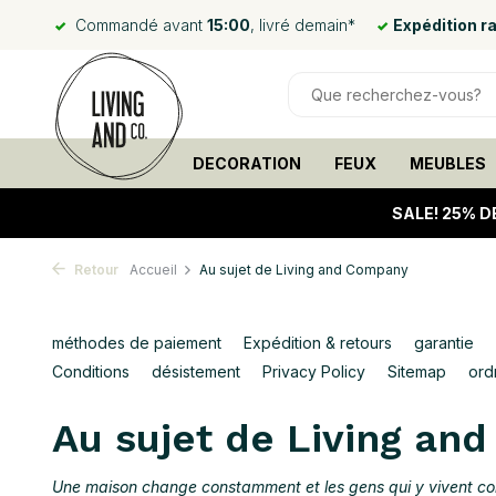
Commandé avant
15:00
, livré demain*
Expédition r
DECORATION
FEUX
MEUBLES
SALE!
25% D
Retour
Accueil
Au sujet de Living and Company
méthodes de paiement
Expédition & retours
garantie
Conditions
désistement
Privacy Policy
Sitemap
ord
Au sujet de Living an
Une maison change constamment et les gens qui y vivent con