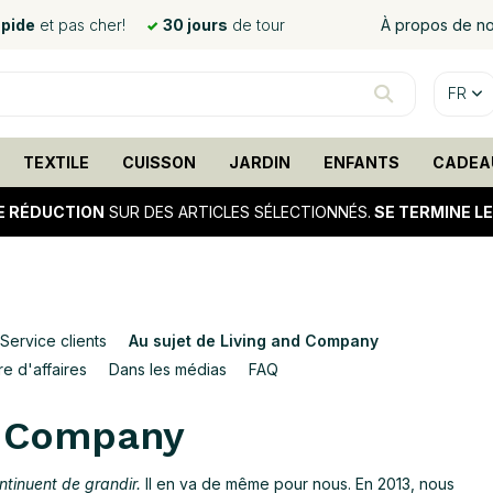
apide
et pas cher!
30 jours
de tour
À propos de n
FR
TEXTILE
CUISSON
JARDIN
ENFANTS
CADEA
E RÉDUCTION
SUR DES ARTICLES SÉLECTIONNÉS.
SE TERMINE L
Service clients
Au sujet de Living and Company
re d'affaires
Dans les médias
FAQ
d Company
tinuent de grandir.
Il en va de même pour nous. En 2013, nous