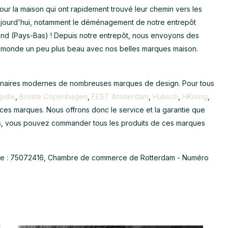
r la maison qui ont rapidement trouvé leur chemin vers les
ujourd'hui, notamment le déménagement de notre entrepôt
land (Pays-Bas) ! Depuis notre entrepôt, nous envoyons des
e monde un peu plus beau avec nos belles marques maison.
minaires modernes de nombreuses marques de design. Pour tous
ville
,
Broste Copenhagen
,
FEST Amsterdam
,
Hubsch
,
HKiving
,
e ces marques. Nous offrons donc le service et la garantie que
s, vous pouvez commander tous les produits de ces marques
ce : 75072416, Chambre de commerce de Rotterdam - Numéro