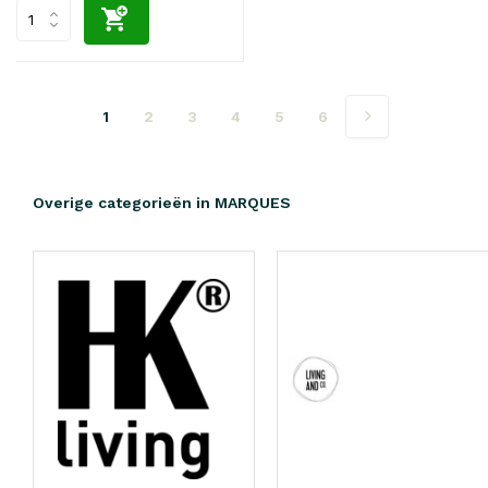
1
2
3
4
5
6
Overige categorieën in MARQUES