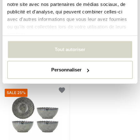
notre site avec nos partenaires de médias sociaux, de
publicité et d'analyse, qui peuvent combiner celles-ci
Bloomingville
avec d'autres informations que vous leur avez fournies
Ensemble de 4 tasses Winnie
ou qu'ils ont collectées lors de votre utilisation de leurs
rose/crème
services.
€94,90
€71,17
Taxes incluses
Tout autoriser
• En stock
Personnaliser
SALE 25%