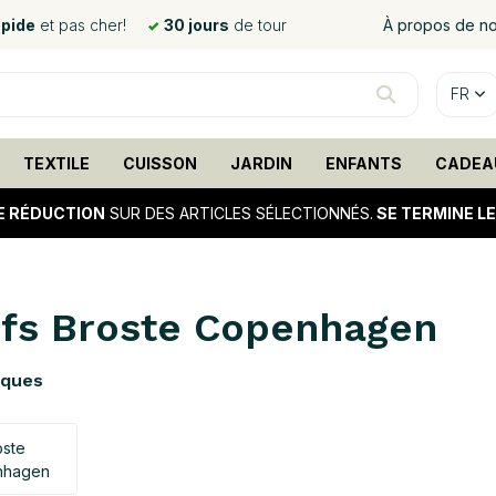
apide
et pas cher!
30 jours
de tour
À propos de n
FR
TEXTILE
CUISSON
JARDIN
ENFANTS
CADEA
E RÉDUCTION
SUR DES ARTICLES SÉLECTIONNÉS.
SE TERMINE L
fs Broste Copenhagen
rques
oste
nhagen