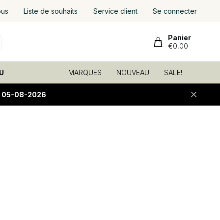
ous
Liste de souhaits
Service client
Se connecter
Panier
€0,00
U
MARQUES
NOUVEAU
SALE!
E 05-08-2026