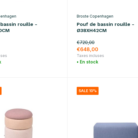
penhagen
Broste Copenhagen
bassin rouille -
Pouf de bassin rouille -
0CM
Ø38XH42CM
€720,00
€648,00
uses
Taxes incluses
k
• En stock
SALE 10%