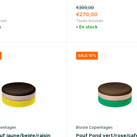
€300,00
€270,00
uses
Taxes incluses
k
• En stock
SALE 10%
penhagen
Broste Copenhagen
f jaune/beige/raisin
Pouf Pond vert/rose/caf