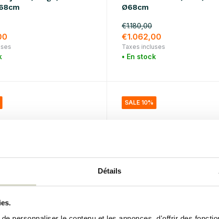
Ø68cm
Ø68cm
€1.180,00
00
€1.062,00
uses
Taxes incluses
k
• En stock
SALE 10%
Détails
ies.
penhagen
Broste Copenhagen
e personnaliser le contenu et les annonces, d'offrir des fonctio