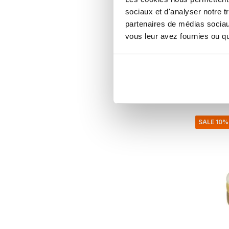
Pond pou
sociaux et d'analyser notre t
foncé 
partenaires de médias sociaux
vous leur avez fournies ou qu'
€885,00
€796,5
Taxes incl
• En stoc
SALE 10%