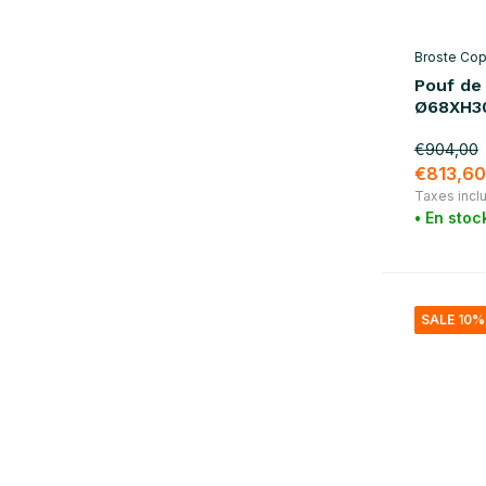
Broste Co
Pouf de 
Ø68XH3
€904,00
€813,60
Taxes incl
• En stoc
SALE 10%