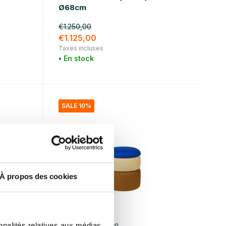
Ø68cm
€1.250,00
€1.125,00
Taxes incluses
• En stock
SALE 10%
À propos des cookies
Broste Copenhagen
nnalités relatives aux médias