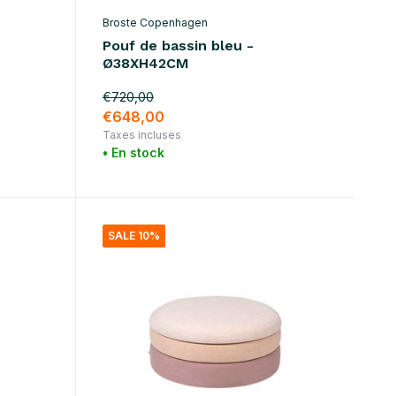
Broste Copenhagen
Pouf de bassin bleu -
Ø38XH42CM
€720,00
€648,00
Taxes incluses
• En stock
SALE 10%