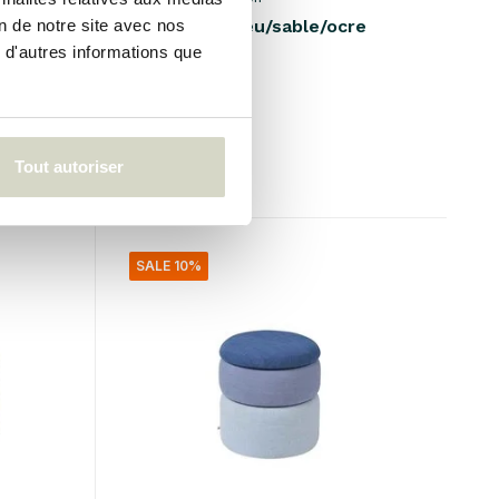
é
Pouf Pond bleu/sable/ocre
on de notre site avec nos
Ø38cm
 d'autres informations que
€885,00
€796,50
Taxes incluses
• En stock
Tout autoriser
SALE 10%