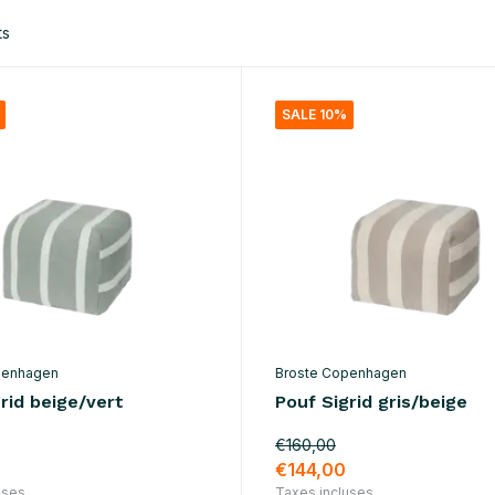
ts
SALE 10%
penhagen
Broste Copenhagen
rid beige/vert
Pouf Sigrid gris/beige
€160,00
€144,00
uses
Taxes incluses