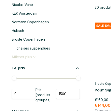
Nicolas Vahé
20 produi
KEK Amsterdam
Normann Copenhagen
SALE 10%
Hubsch
Broste Copenhagen
chaises suspendues
Afficher plus
Le prix
Broste Co
Prix
Pouf Sig
(produits
€160,00
groupés) :
€144,00
Taxes incl