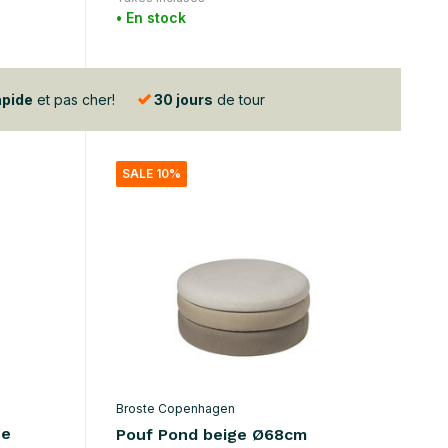
• En stock
apide
et pas cher!
30 jours
de tour
SALE 10%
Broste Copenhagen
ge
Pouf Pond beige Ø68cm