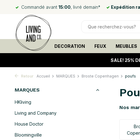
Commandé avant
15:00
, livré demain*
Expédition r
DECORATION
FEUX
MEUBLES
SALE!
25% D
Retour
Accueil
MARQUES
Broste Copenhagen
poufs
Pou
MARQUES
HKliving
Nos ma
Living and Company
House Doctor
Br
Cope
Bloomingville