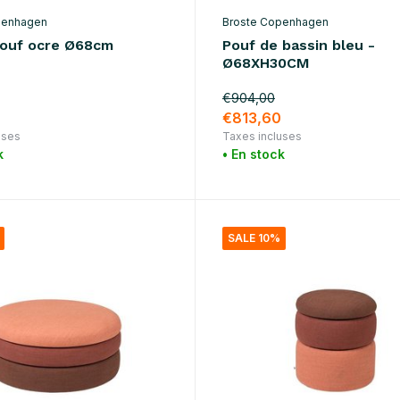
penhagen
Broste Copenhagen
ouf ocre Ø68cm
Pouf de bassin bleu -
Ø68XH30CM
€904,00
€813,60
uses
Taxes incluses
k
• En stock
SALE 10%