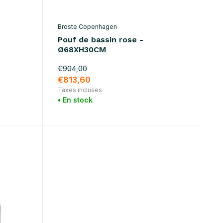
Broste Copenhagen
Pouf de bassin rose -
Ø68XH30CM
€904,00
€813,60
Taxes incluses
• En stock