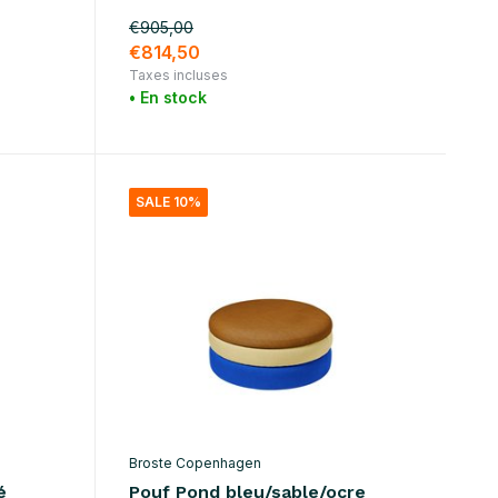
€905,00
€814,50
Taxes incluses
• En stock
SALE 10%
Broste Copenhagen
é
Pouf Pond bleu/sable/ocre