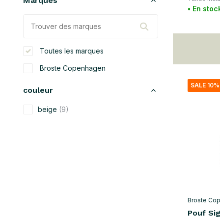
Marques
• En stoc
Toutes les marques
Broste Copenhagen
SALE 10%
couleur
beige
(9)
noir
(2)
bleu
(5)
vert
(3)
gris
(1)
jaune
(5)
Broste Co
orange
(3)
Pouf Sig