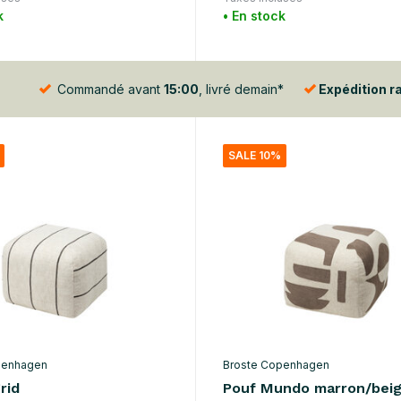
k
• En stock
Commandé avant
15:00
, livré demain*
Expédition r
SALE 10%
penhagen
Broste Copenhagen
rid
Pouf Mundo marron/bei