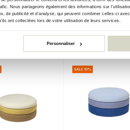
f jaune/beige/raisin
Pouf Pond vert/rose/caf
rafic. Nous partageons également des informations sur l'utilisati
Ø38cm
Ø38cm
, de publicité et d'analyse, qui peuvent combiner celles-ci avec
ils ont collectées lors de votre utilisation de leurs services.
€885,00
0
€796,50
uses
Taxes incluses
k
• En stock
Personnaliser
SALE 10%