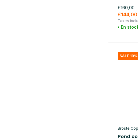
rouge
(2)
€160,00
€144,00
violet
(2)
Taxes incl
• En stoc
brun
(7)
Afficher plus
matériel
SALE 10%
bois
(1)
coton
(6)
Broste Co
Pond pou