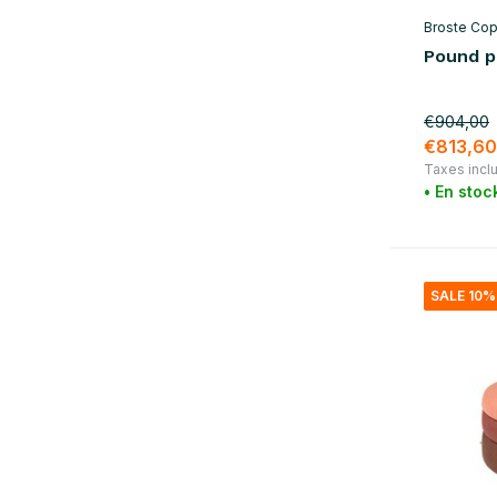
Broste Co
Pound p
€904,00
€813,60
Taxes incl
• En stoc
SALE 10%