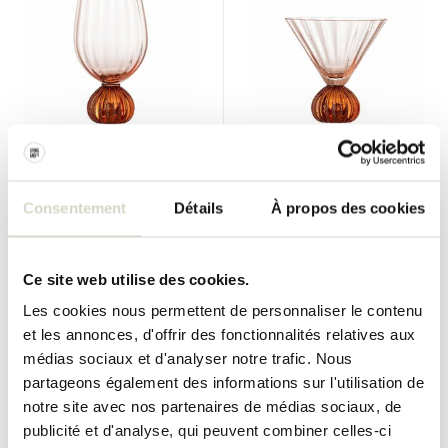
Bloomingville
Bloomingville
Ensemble de 6 verres à vin
Verres à cocktail Taurin
Taurin roses
roses, lot de 6 pièces
Consentement
Détails
À propos des cookies
€120,00
€120,00
€90,00
€90,00
Taxes incluses
Taxes incluses
• En stock
• En stock
Ce site web utilise des cookies.
Les cookies nous permettent de personnaliser le contenu
et les annonces, d'offrir des fonctionnalités relatives aux
médias sociaux et d'analyser notre trafic. Nous
partageons également des informations sur l'utilisation de
SALE 25%
SALE 25%
notre site avec nos partenaires de médias sociaux, de
publicité et d'analyse, qui peuvent combiner celles-ci