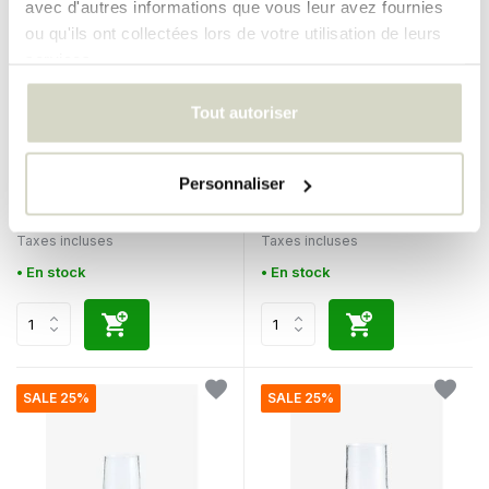
avec d'autres informations que vous leur avez fournies
ou qu'ils ont collectées lors de votre utilisation de leurs
services.
Tout autoriser
Bloomingville
House Doctor
Verres à champagne Taurin
Ensemble de 8 verres à vin
roses, lot de 6 pièces
rouge Rill
Personnaliser
€110,00
€135,00
€82,50
€101,25
Taxes incluses
Taxes incluses
• En stock
• En stock
SALE 25%
SALE 25%