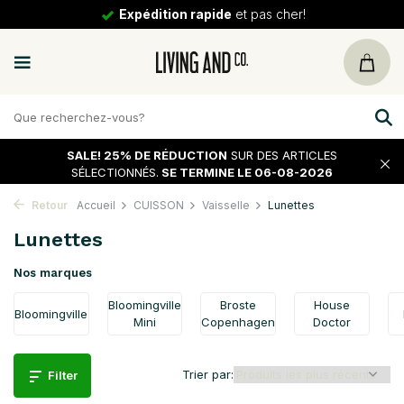
30 jours
de tour
SALE!
25% DE RÉDUCTION
SUR DES ARTICLES
SÉLECTIONNÉS.
SE TERMINE LE 06-08-2026
Retour
Accueil
CUISSON
Vaisselle
Lunettes
Lunettes
Nos marques
Bloomingville
Broste
House
Bloomingville
Mini
Copenhagen
Doctor
Trier par:
Filter