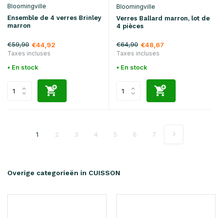
Bloomingville
Bloomingville
Ensemble de 4 verres Brinley
Verres Ballard marron, lot de
marron
4 pièces
€59,90
€64,90
€44,92
€48,67
Taxes incluses
Taxes incluses
• En stock
• En stock
1
2
3
4
5
6
7
Overige categorieën in CUISSON