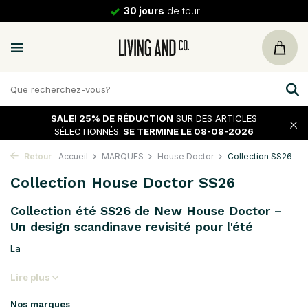
30 jours
de tour
SALE!
25% DE RÉDUCTION
SUR DES ARTICLES
SÉLECTIONNÉS.
SE TERMINE LE 08-08-2026
Retour
Accueil
MARQUES
House Doctor
Collection SS26
Collection House Doctor SS26
Collection été SS26 de New House Doctor –
Un design scandinave revisité pour l'été
La
Lire plus
Nos marques