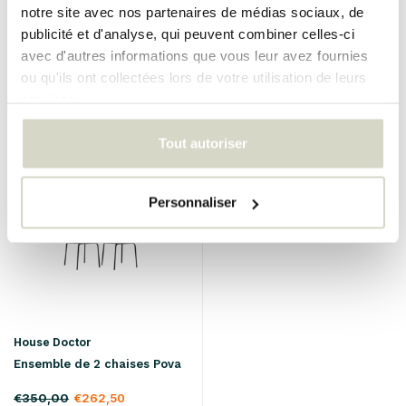
notre site avec nos partenaires de médias sociaux, de
€180,00
€135,00
publicité et d'analyse, qui peuvent combiner celles-ci
Taxes incluses
avec d'autres informations que vous leur avez fournies
• En stock
ou qu'ils ont collectées lors de votre utilisation de leurs
services.
Tout autoriser
SALE 25%
Personnaliser
House Doctor
Ensemble de 2 chaises Pova
€350,00
€262,50