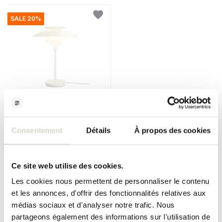
SALE 20%
Louis Poulsen
Lampe de table PH 80 blanc
opale/blanc
Consentement
Détails
À propos des cookies
€540,00
€432,00
Taxes incluses
Ce site web utilise des cookies.
• En stock
Les cookies nous permettent de personnaliser le contenu
et les annonces, d'offrir des fonctionnalités relatives aux
médias sociaux et d'analyser notre trafic. Nous
partageons également des informations sur l'utilisation de