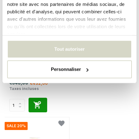
SALE 20%
notre site avec nos partenaires de médias sociaux, de
publicité et d'analyse, qui peuvent combiner celles-ci
avec d'autres informations que vous leur avez fournies
ou qu'ils ont collectées lors de votre utilisation de leurs
services.
Tout autoriser
Louis Poulsen
Lampe de table PH 80 blanc
Personnaliser
opale/chrome brillant
€540,00
€432,00
Taxes incluses
SALE 20%