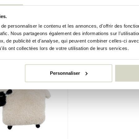
le Mini
Bloomingville Mini
l Cade
Panier de rangement Ti
ies.
€139,00
e personnaliser le contenu et les annonces, d'offrir des fonctio
€104,25
rafic. Nous partageons également des informations sur l'utilisati
uses
Taxes incluses
, de publicité et d'analyse, qui peuvent combiner celles-ci avec
k
• En stock
ils ont collectées lors de votre utilisation de leurs services.
%
Personnaliser