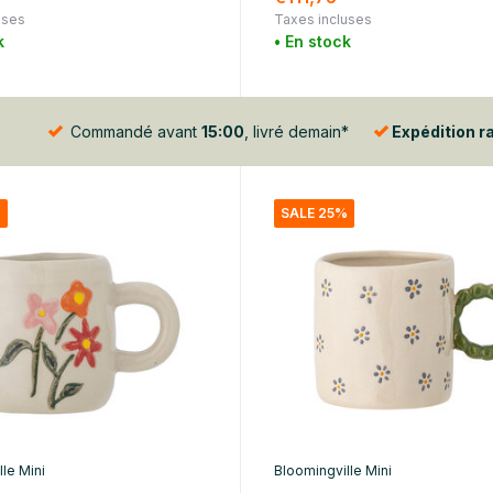
uses
Taxes incluses
k
• En stock
Commandé avant
15:00
, livré demain*
Expédition r
%
SALE 25%
le Mini
Bloomingville Mini