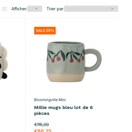
Afficher:
Trier par:
SALE 25%
Bloomingville Mini
Millie mugs bleu lot de 6
pièces
€115,00
€86,25