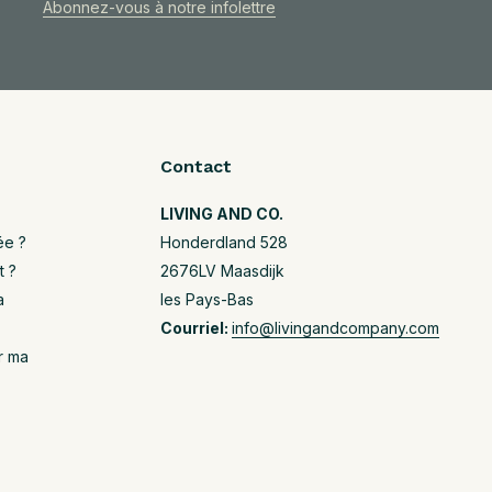
Abonnez-vous à notre infolettre
Contact
LIVING AND CO.
ée ?
Honderdland 528
t ?
2676LV Maasdijk
a
les Pays-Bas
Courriel:
info@livingandcompany.com
r ma