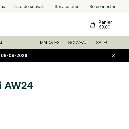
ous
Liste de souhaits
Service client
Se connecter
Panier
€0,00
U
MARQUES
NOUVEAU
SALE!
E 06-08-2026
ni AW24