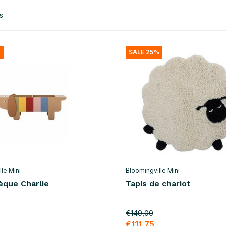
s
%
SALE 25%
le Mini
Bloomingville Mini
èque Charlie
Tapis de chariot
€149,00
€111,75