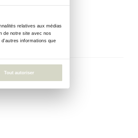
Bloomingville Mini
mone
Armoire Calle
€369,00
nnalités relatives aux médias
€276,75
on de notre site avec nos
Taxes incluses
 d'autres informations que
• En stock
Tout autoriser