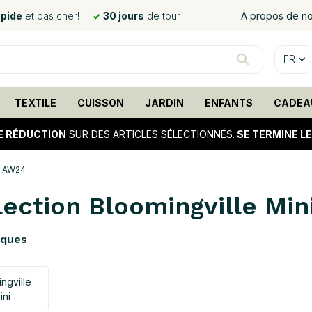
apide
et pas cher!
30 jours
de tour
À propos de n
FR
TEXTILE
CUISSON
JARDIN
ENFANTS
CADEA
E RÉDUCTION
SUR DES ARTICLES SÉLECTIONNÉS.
SE TERMINE L
n AW24
lection Bloomingville Mi
rques
ngville
ini