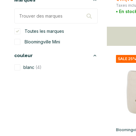
Taxes incl
• En stoc
Toutes les marques
Bloomingville Mini
couleur
SALE 25
blanc
(4)
beige
(1)
noir
(2)
bleu
(4)
vert
(5)
jaune
(3)
Bloomingvil
orange
(1)