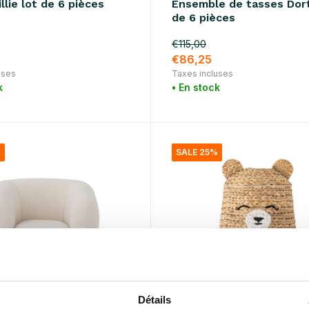
lie lot de 6 pièces
Ensemble de tasses Dor
de 6 pièces
€115,00
€86,25
uses
Taxes incluses
k
• En stock
%
SALE 25%
Détails