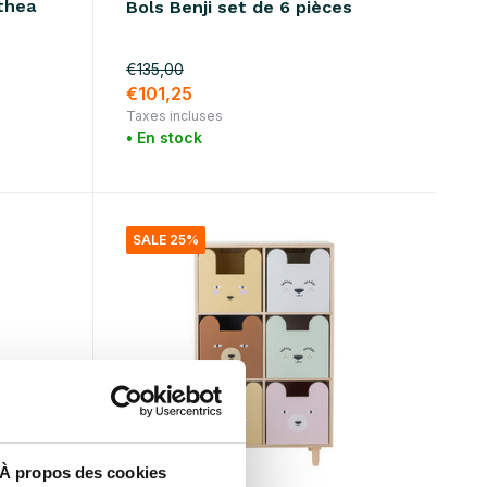
thea
Bols Benji set de 6 pièces
€135,00
€101,25
Taxes incluses
• En stock
SALE 25%
À propos des cookies