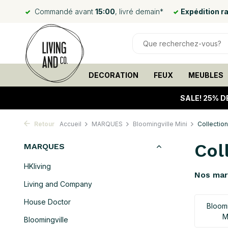
Commandé avant
15:00
, livré demain*
Expédition r
DECORATION
FEUX
MEUBLES
SALE!
25% D
Retour
Accueil
MARQUES
Bloomingville Mini
Collectio
Col
MARQUES
HKliving
Nos ma
Living and Company
House Doctor
Bloomi
M
Bloomingville