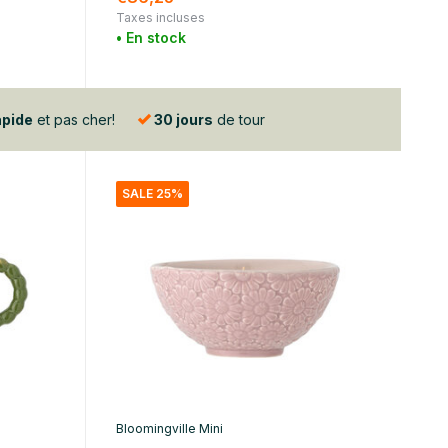
Taxes incluses
• En stock
apide
et pas cher!
30 jours
de tour
SALE 25%
Bloomingville Mini