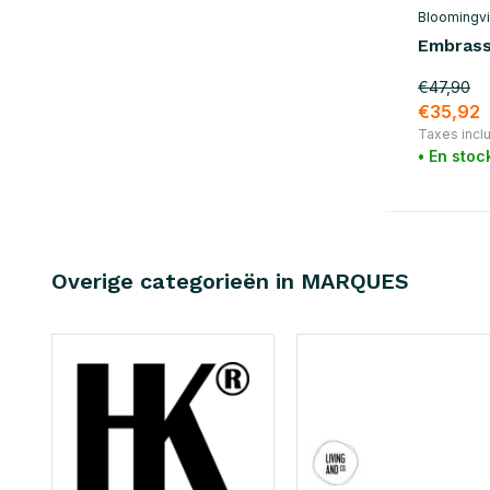
Bloomingvil
Embrass
€47,90
€35,92
Taxes incl
• En stoc
Overige categorieën in MARQUES