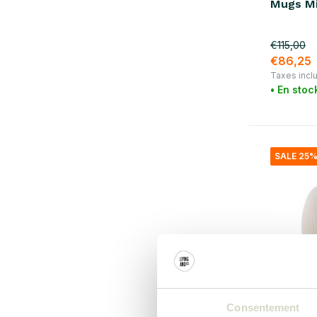
Mugs Mil
rouge
(3)
violet
(1)
€115,00
€86,25
brun
(1)
Taxes incl
Afficher plus
• En stoc
matériel
bois
(3)
SALE 25
rotin
(1)
coton
(2)
laine
(1)
Verre / Poterie
(4)
fer
(2)
Consentement