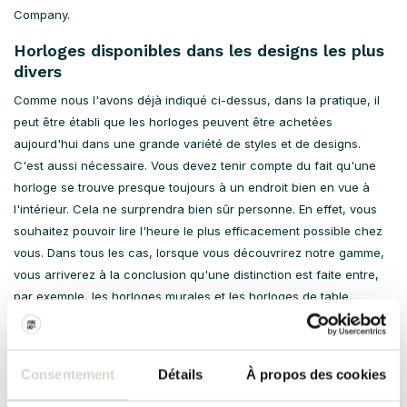
Company.
Horloges disponibles dans les designs les plus
divers
Comme nous l'avons déjà indiqué ci-dessus, dans la pratique, il
peut être établi que les horloges peuvent être achetées
aujourd'hui dans une grande variété de styles et de designs.
C'est aussi nécessaire. Vous devez tenir compte du fait qu'une
horloge se trouve presque toujours à un endroit bien en vue à
l'intérieur. Cela ne surprendra bien sûr personne. En effet, vous
souhaitez pouvoir lire l'heure le plus efficacement possible chez
vous. Dans tous les cas, lorsque vous découvrirez notre gamme,
vous arriverez à la conclusion qu'une distinction est faite entre,
par exemple, les horloges murales et les horloges de table.
Malgré le fait que ces derniers soient un peu moins populaires de
nos jours, ils restent toujours un très bel accroche-regard. Une
horloge de table vaut toujours la peine d'être envisagée.
Consentement
Détails
À propos des cookies
Que faut-il considérer lors de l'achat d'une