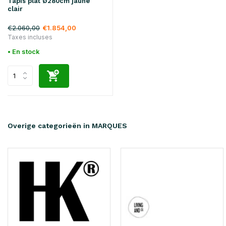
Tapis plat Ø280cm jaune
clair
€2.060,00
€1.854,00
Taxes incluses
• En stock
Overige categorieën in MARQUES