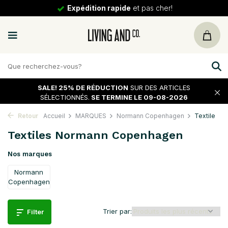
30 jours
de tour
SALE!
25% DE RÉDUCTION
SUR DES ARTICLES
SÉLECTIONNÉS.
SE TERMINE LE 09-08-2026
Retour
Accueil
MARQUES
Normann Copenhagen
Textile
Textiles Normann Copenhagen
Nos marques
Normann
Copenhagen
Trier par:
Filter