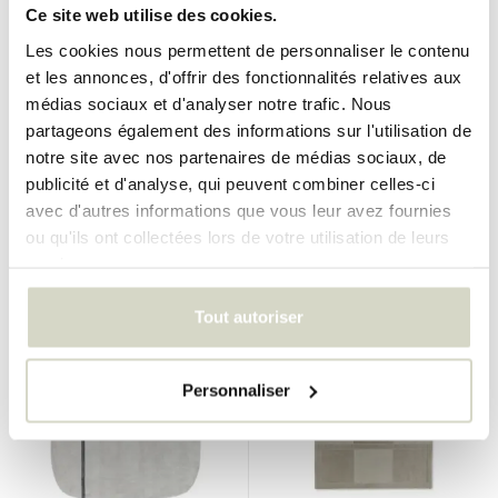
Ce site web utilise des cookies.
Les cookies nous permettent de personnaliser le contenu
et les annonces, d'offrir des fonctionnalités relatives aux
Normann Copenhagen
Normann Copenhagen
médias sociaux et d'analyser notre trafic. Nous
Tapis Oona 175x240cm rose
Tapis Oona 175x240cm
partageons également des informations sur l'utilisation de
menthe
notre site avec nos partenaires de médias sociaux, de
publicité et d'analyse, qui peuvent combiner celles-ci
€770,00
€770,00
€693,00
€693,00
Taxes incluses
Taxes incluses
avec d'autres informations que vous leur avez fournies
ou qu'ils ont collectées lors de votre utilisation de leurs
• En stock
• En stock
services.
Tout autoriser
SALE 10%
SALE 10%
Personnaliser