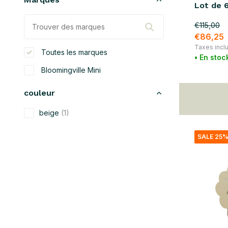
Lot de 
€115,00
€86,25
Taxes incl
Toutes les marques
• En stoc
Bloomingville Mini
couleur
beige
(1)
noir
(1)
SALE 25
bleu
(3)
vert
(3)
gris
(1)
jaune
(1)
rouge
(2)