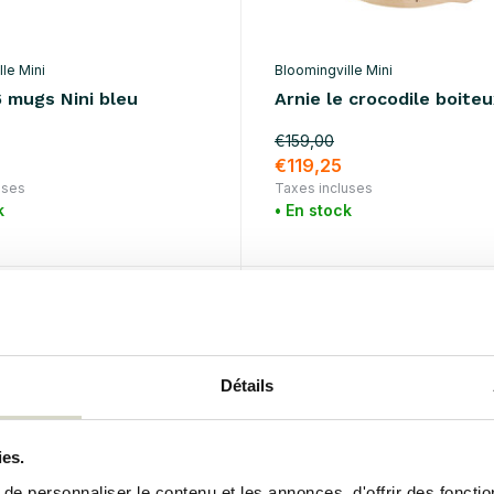
le Mini
Bloomingville Mini
6 mugs Nini bleu
Arnie le crocodile boite
€159,00
€119,25
uses
Taxes incluses
k
• En stock
%
Détails
ies.
e personnaliser le contenu et les annonces, d'offrir des fonctio