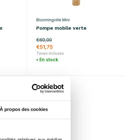
Bloomingville Mini
ux
Pompe mobile verte
€69,00
€51,75
Taxes incluses
• En stock
À propos des cookies
nnalités relatives aux médias