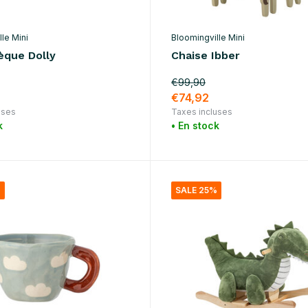
le Mini
Bloomingville Mini
èque Dolly
Chaise Ibber
€99,90
€74,92
uses
Taxes incluses
k
• En stock
%
SALE 25%