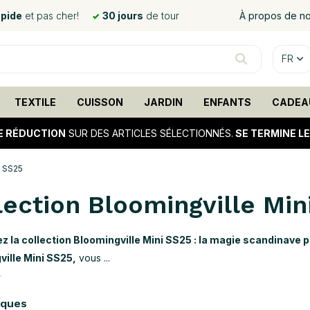
apide
et pas cher!
30 jours
de tour
À propos de n
FR
TEXTILE
CUISSON
JARDIN
ENFANTS
CADEA
E RÉDUCTION
SUR DES ARTICLES SÉLECTIONNÉS.
SE TERMINE L
n SS25
lection Bloomingville Min
 la collection Bloomingville Mini SS25 : la magie scandinave po
ille Mini SS25,
vous ...
rques