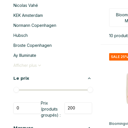
Nicolas Vahé
Bloomi
KEK Amsterdam
M
Normann Copenhagen
Hubsch
10 produit
Broste Copenhagen
Ay Illuminate
SALE 25
Afficher plus
Le prix
Prix
(produits
groupés) :
Bloomingvil
Marques