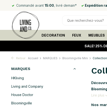
Commandé avant
15:00
, livré demain*
Expédition r
DECORATION
FEUX
MEUBLES
SALE!
25% D
Retour
Accueil
MARQUES
Bloomingville Mini
Collectio
Col
MARQUES
HKliving
Découvrez
Living and Company
Bloomingv
House Doctor
Lire plus
Bloomingville
Nos ma