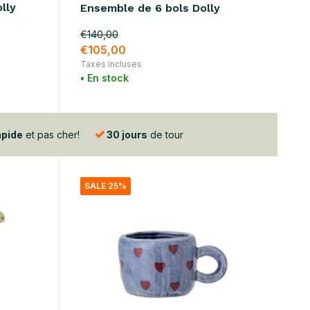
lly
Ensemble de 6 bols Dolly
€140,00
€105,00
Taxes incluses
• En stock
apide
et pas cher!
30 jours
de tour
SALE 25%