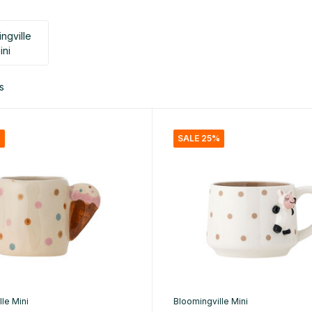
ngville
ini
s
%
SALE 25%
le Mini
Bloomingville Mini