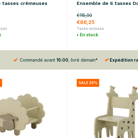
6 tasses crémeuses
Ensemble de 6 tasses Do
€115,00
€86,25
uses
Taxes incluses
k
• En stock
Commandé avant
15:00
, livré demain*
Expédition r
%
SALE 25%