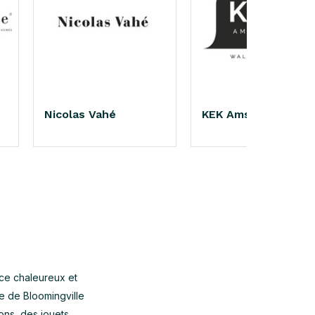
Nicolas Vahé
KEK Amsterdam
ce chaleureux et
ée de Bloomingville
ns, des jouets