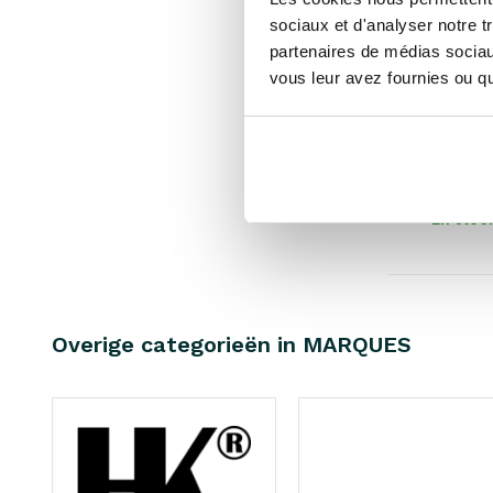
sociaux et d'analyser notre t
partenaires de médias sociaux
vous leur avez fournies ou qu'
Bloomingvil
Pompe m
€69,00
€51,75
Taxes incl
• En stoc
Overige categorieën in MARQUES