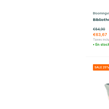
brun
(3)
rose
(1)
Bloomingvil
Biblioth
naturel
(6)
€84,90
matériel
€63,67
Taxes incl
bois
(3)
• En stoc
rotin
(2)
coton
(3)
Verre / Poterie
(5)
SALE 25
fer
(2)