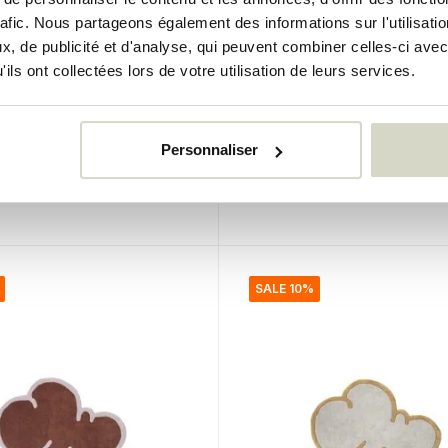
rafic. Nous partageons également des informations sur l'utilisati
, de publicité et d'analyse, qui peuvent combiner celles-ci avec
penhagen
Broste Copenhagen
ils ont collectées lors de votre utilisation de leurs services.
milla 200x300cm
Tapis Smilla 140x200cm
€200,00
Personnaliser
€180,00
uses
Taxes incluses
k
• En stock
SALE 10%