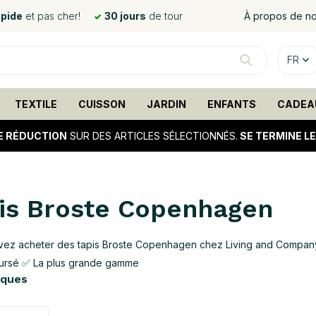
apide
et pas cher!
30 jours
de tour
À propos de n
FR
TEXTILE
CUISSON
JARDIN
ENFANTS
CADEA
E RÉDUCTION
SUR DES ARTICLES SÉLECTIONNÉS.
SE TERMINE L
is Broste Copenhagen
ez acheter des tapis Broste Copenhagen chez Living and Company ✅
ursé ✅ La plus grande gamme
rques