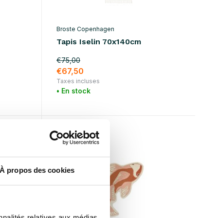
Broste Copenhagen
Tapis Iselin 70x140cm
€75,00
€67,50
Taxes incluses
• En stock
SALE 10%
À propos des cookies
nnalités relatives aux médias