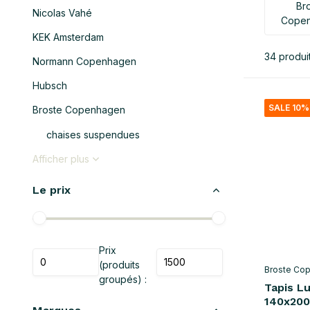
Br
Nicolas Vahé
Cope
KEK Amsterdam
34 produi
Normann Copenhagen
Hubsch
SALE 10%
Broste Copenhagen
chaises suspendues
Afficher plus
Le prix
Prix
(produits
Broste Co
groupés) :
Tapis L
140x20