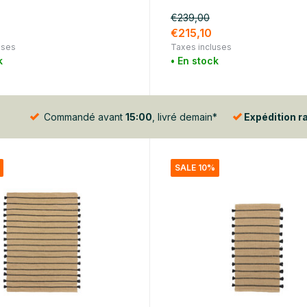
€239,00
0
€215,10
uses
Taxes incluses
k
• En stock
Commandé avant
15:00
, livré demain*
Expédition r
SALE 10%