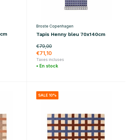
Broste Copenhagen
0cm
Tapis Henny bleu 70x140cm
€79,00
€71,10
Taxes incluses
• En stock
SALE 10%