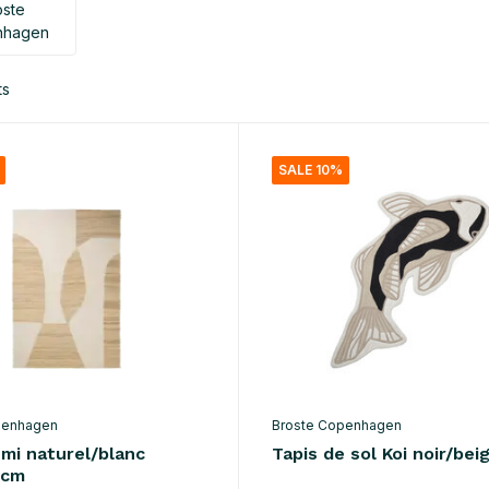
oste
nhagen
ts
SALE 10%
penhagen
Broste Copenhagen
umi naturel/blanc
Tapis de sol Koi noir/bei
0cm