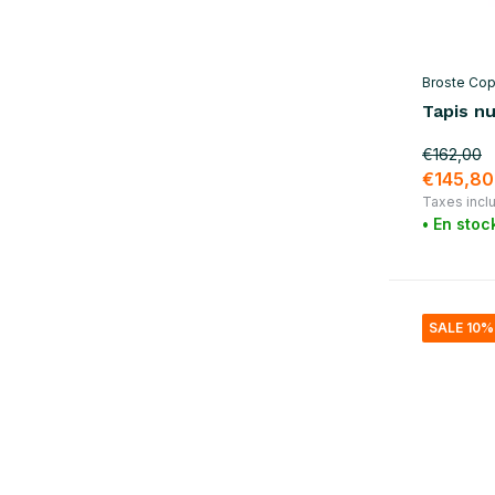
Broste Co
Tapis n
€162,00
€145,80
Taxes incl
• En stoc
SALE 10%