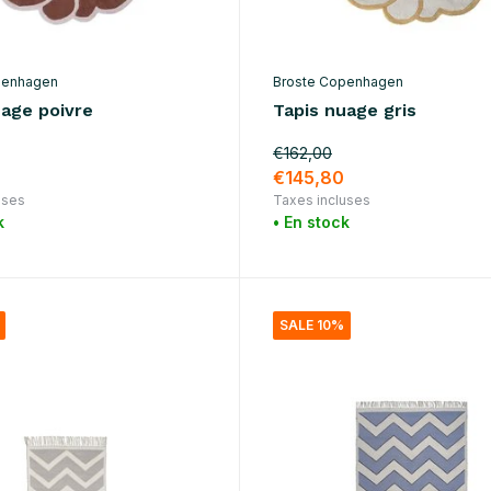
penhagen
Broste Copenhagen
uage poivre
Tapis nuage gris
€162,00
€145,80
uses
Taxes incluses
k
• En stock
SALE 10%