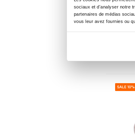
sociaux et d'analyser notre t
partenaires de médias sociaux
Broste Co
vous leur avez fournies ou qu'
Tapis S
€599,00
€539,10
Taxes incl
• En stoc
SALE 10%