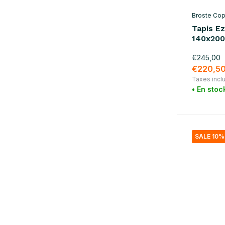
rouge
(1)
Broste Co
violet
(1)
Tapis Ez
140x20
brun
(6)
€245,00
Afficher plus
€220,5
Taxes incl
matériel
• En stoc
coton
(26)
laine
(10)
SALE 10%