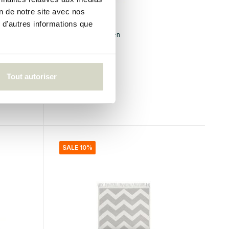
on de notre site avec nos
 d'autres informations que
Broste Copenhagen
Tapis Koi
€239,00
Tout autoriser
€215,10
Taxes incluses
• En stock
SALE 10%