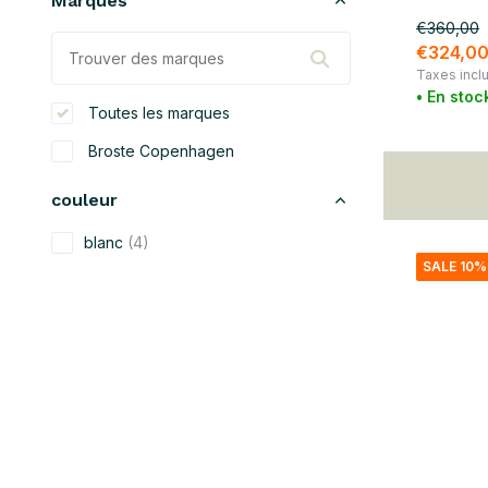
Marques
€360,00
€324,0
Taxes incl
• En stoc
Toutes les marques
Broste Copenhagen
couleur
blanc
(4)
SALE 10%
beige
(20)
noir
(9)
bleu
(6)
gris
(6)
jaune
(2)
orange
(2)