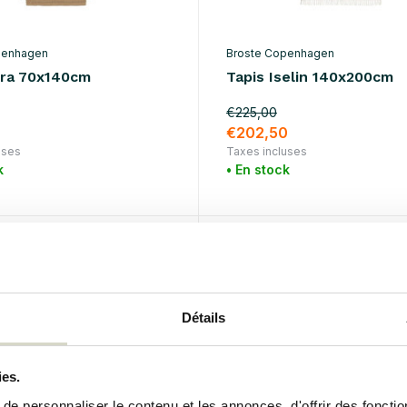
penhagen
Broste Copenhagen
zra 70x140cm
Tapis Iselin 140x200cm
€225,00
€202,50
uses
Taxes incluses
k
• En stock
SALE 10%
Détails
ies.
e personnaliser le contenu et les annonces, d'offrir des fonctio