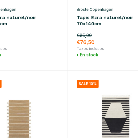
penhagen
Broste Copenhagen
ra naturel/noir
Tapis Ezra naturel/noir
0cm
70x140cm
€85,00
0
€76,50
uses
Taxes incluses
k
• En stock
SALE 10%