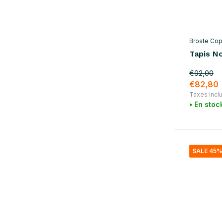
Broste Co
Tapis N
€92,00
€82,80
Taxes incl
• En stoc
SALE 45