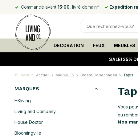
Commandé avant
15:00
, livré demain*
Expédition r
DECORATION
FEUX
MEUBLES
SALE!
25% D
Retour
Accueil
MARQUES
Broste Copenhagen
Tapis
Tap
MARQUES
HKliving
Vous pouv
Living and Company
ou rembo
Nos ma
House Doctor
Bloomingville