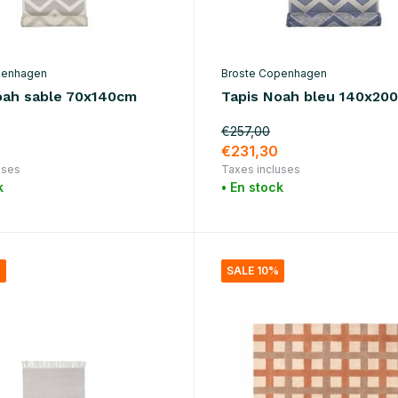
penhagen
Broste Copenhagen
oah sable 70x140cm
Tapis Noah bleu 140x20
€257,00
€231,30
uses
Taxes incluses
k
• En stock
%
SALE 10%