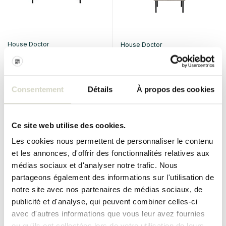
House Doctor
House Doctor
Banc Toda
Canapé 1 place naturel
€210,00
€640,00
€157,50
€480,00
Taxes incluses
Taxes incluses
Consentement
Détails
À propos des cookies
• En stock
• En stock
Ce site web utilise des cookies.
Les cookies nous permettent de personnaliser le contenu
et les annonces, d'offrir des fonctionnalités relatives aux
SALE 25%
SALE 25%
médias sociaux et d'analyser notre trafic. Nous
partageons également des informations sur l'utilisation de
notre site avec nos partenaires de médias sociaux, de
publicité et d'analyse, qui peuvent combiner celles-ci
avec d'autres informations que vous leur avez fournies
ou qu'ils ont collectées lors de votre utilisation de leurs