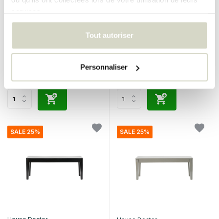
services.
House Doctor
House Doctor
Canapé 2 places naturel
Canapé d'angle naturel
Tout autoriser
€950,00
€960,00
€712,50
€720,00
Taxes incluses
Taxes incluses
Personnaliser
• En stock
• En stock
SALE 25%
SALE 25%