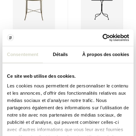
Nordal
Nordal
Table de jardin Aras verte
Table d'extérieur Viola noire
Consentement
Détails
À propos des cookies
€625,00
€569,00
€468,75
€426,75
Taxes incluses
Taxes incluses
• En stock
• En stock
Ce site web utilise des cookies.
Les cookies nous permettent de personnaliser le contenu
et les annonces, d'offrir des fonctionnalités relatives aux
médias sociaux et d'analyser notre trafic. Nous
partageons également des informations sur l'utilisation de
SALE 25%
SALE 25%
notre site avec nos partenaires de médias sociaux, de
publicité et d'analyse, qui peuvent combiner celles-ci
avec d'autres informations que vous leur avez fournies