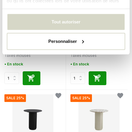
ou qu'ils ont collectées lors de votre utilisation de leurs
services.
Tout autoriser
Nordal
Nordal
Table Taura
Table d'appoint/tabouret
Taura
Personnaliser
€1.135,00
€900,00
€851,25
€675,00
Taxes incluses
Taxes incluses
• En stock
• En stock
SALE 25%
SALE 25%