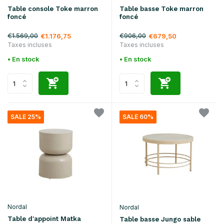
Table console Toke marron
Table basse Toke marron
foncé
foncé
€1.569,00
€906,00
€1.176,75
€679,50
Taxes incluses
Taxes incluses
• En stock
• En stock
SALE 25%
SALE 60%
Nordal
Nordal
Table d'appoint Matka
Table basse Jungo sable