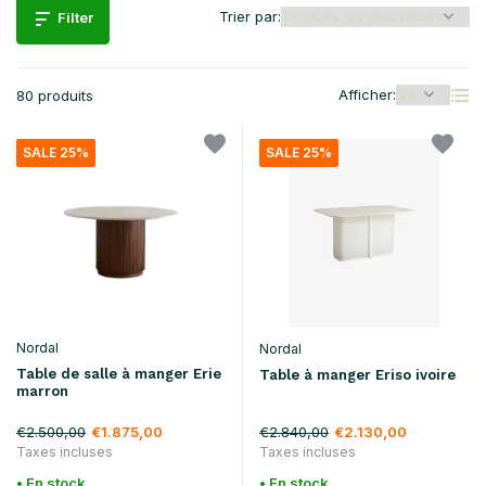
Trier par:
Filter
Afficher:
80 produits
SALE 25%
SALE 25%
Nordal
Nordal
Table de salle à manger Erie
Table à manger Eriso ivoire
marron
€2.500,00
€2.840,00
€1.875,00
€2.130,00
Taxes incluses
Taxes incluses
• En stock
• En stock