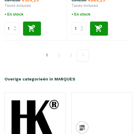
€509,25
€689,25
Taxes incluses
Taxes incluses
• En stock
• En stock
1
2
3
Overige categorieën in MARQUES