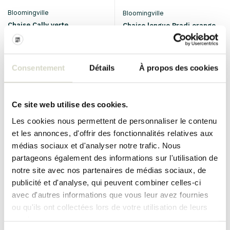
Bloomingville
Bloomingville
Chaise Cally verte
Chaise longue Pradi orange
€399,00
€749,00
€299,25
€561,75
Taxes incluses
Taxes incluses
Consentement
Détails
À propos des cookies
• En stock
• En stock
Ce site web utilise des cookies.
Les cookies nous permettent de personnaliser le contenu
SALE 25%
SALE 25%
et les annonces, d'offrir des fonctionnalités relatives aux
médias sociaux et d'analyser notre trafic. Nous
partageons également des informations sur l'utilisation de
notre site avec nos partenaires de médias sociaux, de
publicité et d'analyse, qui peuvent combiner celles-ci
avec d'autres informations que vous leur avez fournies
ou qu'ils ont collectées lors de votre utilisation de leurs
services.
Bloomingville
Bloomingville