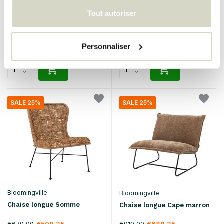
Chaise longue Neel
Chaise Fiore
Tout autoriser
€599,00
€369,00
€449,25
€276,75
Taxes incluses
Taxes incluses
• En stock
• En stock
Personnaliser
SALE 25%
SALE 25%
Bloomingville
Bloomingville
Chaise longue Somme
Chaise longue Cape marron
€679,00
€919,00