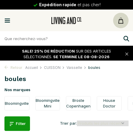
Expédition rapide
et pas cher!
SALE!
25% DE RÉDUCTION
SUR DES ARTICLES
SÉLECTIONNÉS.
SE TERMINE LE 08-08-2026
Retour
Accueil
CUISSON
Vaisselle
boules
boules
Nos marques
Bloomingville
Broste
House
Bloomingville
Mini
Copenhagen
Doctor
Trier par:
Filter