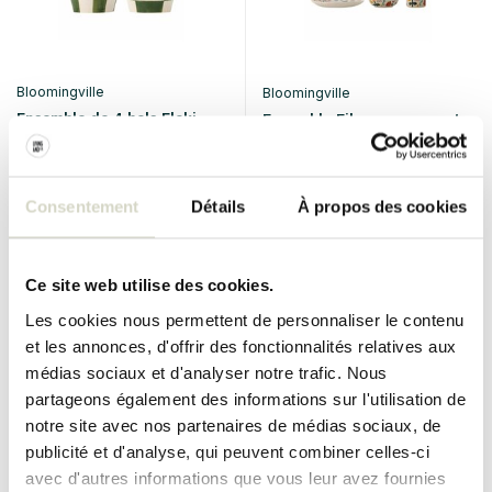
Bloomingville
Bloomingville
Ensemble de 4 bols Floki
Ensemble Filur comprenant
verts
une assiette, une tasse et un
petit bol
€84,90
€57,90
Consentement
Détails
À propos des cookies
Taxes incluses
Taxes incluses
• En stock
• En stock
Ce site web utilise des cookies.
Les cookies nous permettent de personnaliser le contenu
et les annonces, d'offrir des fonctionnalités relatives aux
médias sociaux et d'analyser notre trafic. Nous
partageons également des informations sur l'utilisation de
notre site avec nos partenaires de médias sociaux, de
publicité et d'analyse, qui peuvent combiner celles-ci
avec d'autres informations que vous leur avez fournies