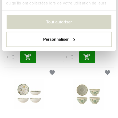
ou qu'ils ont collectées lors de votre utilisation de leurs
services.
Bloomingville
Bloomingville
Tout autoriser
Ensemble de 3 bols Eviaya
Ensemble de 4 bols bleus
Eimy
€64,90
€67,90
Personnaliser
Taxes incluses
Taxes incluses