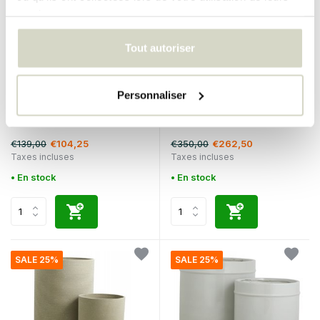
services.
Tout autoriser
Personnaliser
Bloomingville
Nordal
Lot de 3 pots de fleurs Linoa
Pots de fleurs Granito noir
€139,00
€350,00
€104,25
€262,50
Taxes incluses
Taxes incluses
• En stock
• En stock
SALE 25%
SALE 25%