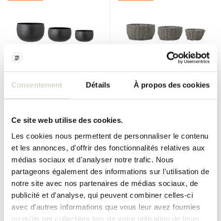
Bloomingville
Bloomingville
Consentement
Détails
À propos des cookies
Lot de 3 pots de fleurs
Lot de 3 pots de fleurs Fioria
Abisha
Ce site web utilise des cookies.
€219,00
€94,90
€164,25
€71,17
Taxes incluses
Taxes incluses
Les cookies nous permettent de personnaliser le contenu
• En stock
• En stock
et les annonces, d'offrir des fonctionnalités relatives aux
médias sociaux et d'analyser notre trafic. Nous
partageons également des informations sur l'utilisation de
notre site avec nos partenaires de médias sociaux, de
publicité et d'analyse, qui peuvent combiner celles-ci
SALE 25%
SALE 25%
avec d'autres informations que vous leur avez fournies
ou qu'ils ont collectées lors de votre utilisation de leurs