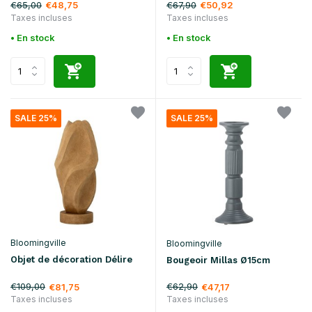
€65,00
€67,90
€48,75
€50,92
Taxes incluses
Taxes incluses
• En stock
• En stock
SALE 25%
SALE 25%
Bloomingville
Bloomingville
Objet de décoration Délire
Bougeoir Millas Ø15cm
€109,00
€62,90
€81,75
€47,17
Taxes incluses
Taxes incluses