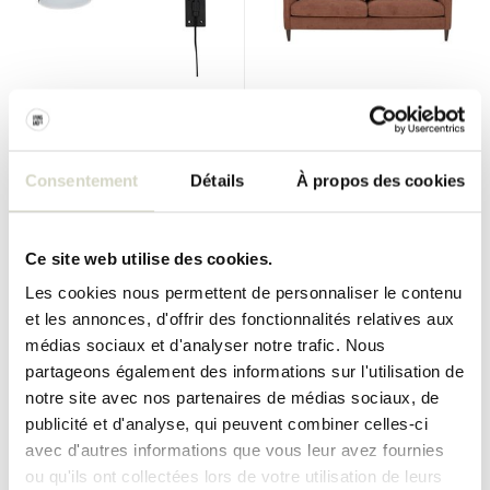
Bloomingville
Bloomingville
Applique Jili
cette banque
Consentement
Détails
À propos des cookies
€145,00
€1.500,00
€108,75
€600,00
Taxes incluses
Taxes incluses
• En stock
• En stock
Ce site web utilise des cookies.
Les cookies nous permettent de personnaliser le contenu
et les annonces, d'offrir des fonctionnalités relatives aux
médias sociaux et d'analyser notre trafic. Nous
SALE 25%
SALE 25%
partageons également des informations sur l'utilisation de
notre site avec nos partenaires de médias sociaux, de
publicité et d'analyse, qui peuvent combiner celles-ci
avec d'autres informations que vous leur avez fournies
ou qu'ils ont collectées lors de votre utilisation de leurs