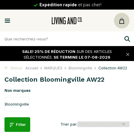
30 jours
de tour
SALE!
25% DE RÉDUCTION
SUR DES ARTICLES
SÉLECTIONNÉS.
SE TERMINE LE 07-08-2026
Retour
Accueil
MARQUES
Bloomingville
Collection AW22
Collection Bloomingville AW22
Nos marques
Bloomingville
Trier par:
Filter