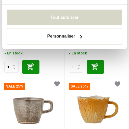
services.
Bloomingville
Tout autoriser
Bloomingville
Tapis Elaine
Assiettes Tinni Ø28.5cm lot
de 6 pièces
Personnaliser
€269,00
€120,00
€201,75
€90,00
Taxes incluses
Taxes incluses
• En stock
• En stock
SALE 25%
SALE 25%