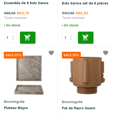
Ensemble de 6 bols Senna
Bols Serina set de 6 pièces
€85,00
€107,90
€63,75
€80,92
Taxes incluses
Taxes incluses
• En stock
• En stock
SALE 25%
SALE 25%
Bloomingville
Bloomingville
Plateau Majsa
Pot de fleurs Guxim