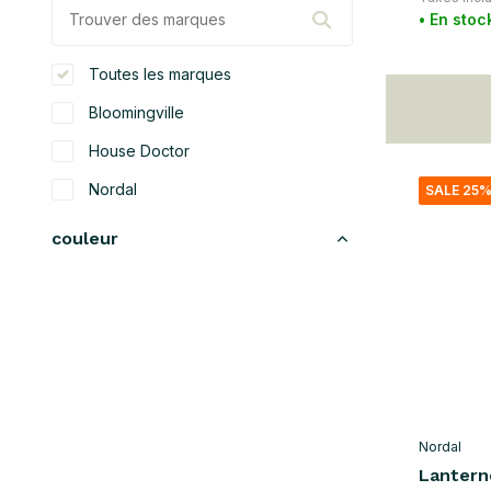
• En stoc
Toutes les marques
Bloomingville
House Doctor
Nordal
SALE 25
couleur
noir
(1)
rouge
(1)
or
(3)
rose
(1)
naturel
(7)
Nordal
Lantern
matériel