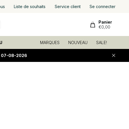
ous
Liste de souhaits
Service client
Se connecter
Panier
€0,00
U
MARQUES
NOUVEAU
SALE!
E 07-08-2026