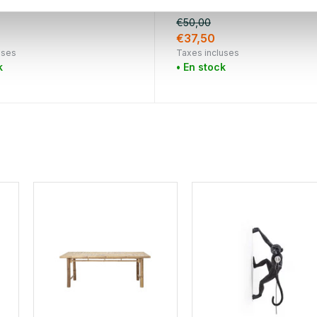
€50,00
€37,50
uses
Taxes incluses
k
• En stock