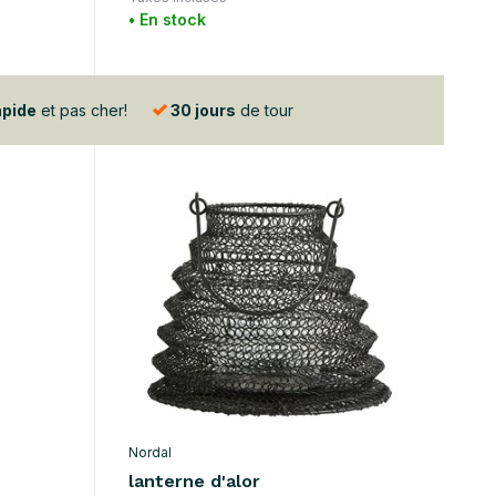
• En stock
apide
et pas cher!
30 jours
de tour
Nordal
lanterne d'alor