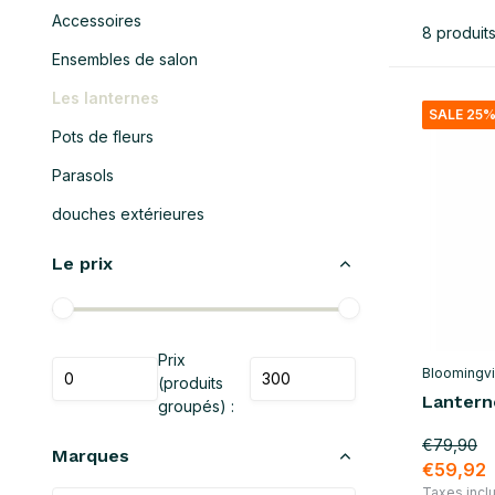
Accessoires
8 produit
Ensembles de salon
Les lanternes
SALE 25
Pots de fleurs
Parasols
douches extérieures
Le prix
Prix
Bloomingvi
(produits
Lantern
groupés) :
€79,90
Marques
€59,92
Taxes incl