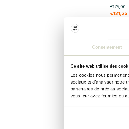
€175,00
métal
(1)
€131,25
rotin
(4)
Taxes incl
• En stoc
laiton
(2)
Verre / Poterie
(8)
Consentement
fer
(6)
SALE 25
Ce site web utilise des cook
Les cookies nous permettent d
sociaux et d'analyser notre t
partenaires de médias sociaux
vous leur avez fournies ou qu'
Nordal
Lantern