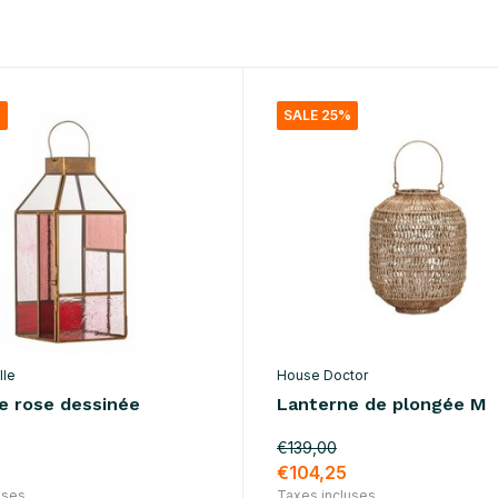
s
%
SALE 25%
lle
House Doctor
e rose dessinée
Lanterne de plongée M
€139,00
€104,25
uses
Taxes incluses