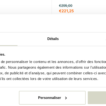
€295,00
€221,25
uses
Taxes incluses
k
• En stock
Détails
%
SALE 25%
ies.
e personnaliser le contenu et les annonces, d'offrir des fonctio
rafic. Nous partageons également des informations sur l'utilisati
, de publicité et d'analyse, qui peuvent combiner celles-ci avec
ils ont collectées lors de votre utilisation de leurs services.
Personnaliser
Nordal
e Ghizo moyenne
Petite lanterne Ghizo