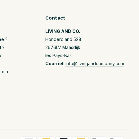
Contact
LIVING AND CO.
ée ?
Honderdland 528
t ?
2676LV Maasdijk
a
les Pays-Bas
Courriel:
info@livingandcompany.com
r ma