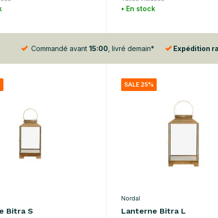
k
• En stock
Commandé avant
15:00
, livré demain*
Expédition r
%
SALE 25%
Nordal
e Bitra S
Lanterne Bitra L