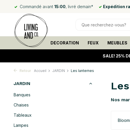
Commandé avant
15:00
, livré demain*
Expédition r
DECORATION
FEUX
MEUBLES
SALE!
25% D
Retour
Accueil
JARDIN
Les lanternes
Les
JARDIN
Banques
Nos ma
Chaises
Tableaux
Bloomi
Lampes