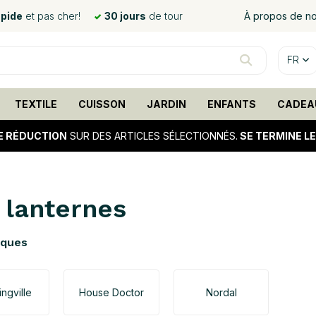
apide
et pas cher!
30 jours
de tour
À propos de n
FR
TEXTILE
CUISSON
JARDIN
ENFANTS
CADEA
E RÉDUCTION
SUR DES ARTICLES SÉLECTIONNÉS.
SE TERMINE L
 lanternes
rques
ngville
House Doctor
Nordal