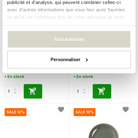
publicité et d'analyse, qui peuvent combiner celles-ci
avec d'autres informations que vous leur avez fournies
ou qu'ils ont collectées lors de votre utilisation de leurs
services.
Broste Copenhagen
Broste Copenhagen
Tout autoriser
Ensemble de tasses à
Bol taverne Ø31cm
expresso Stevns de 8 pièces
Personnaliser
€95,00
€90,00
€85,50
€81,00
Taxes incluses
Taxes incluses
• En stock
• En stock
SALE 10%
SALE 10%