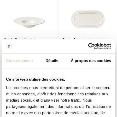
Broste Copenhagen
Broste Copenhagen
Assiettes à pâtes Stevns lot
Assiettes ovales Stevns lot
de 4 pièces
de 4 pièces
€190,00
€130,00
€171,00
€117,00
Consentement
Détails
À propos des cookies
Taxes incluses
Taxes incluses
• En stock
• En stock
Ce site web utilise des cookies.
Les cookies nous permettent de personnaliser le contenu
et les annonces, d'offrir des fonctionnalités relatives aux
médias sociaux et d'analyser notre trafic. Nous
SALE 10%
SALE 10%
partageons également des informations sur l'utilisation de
notre site avec nos partenaires de médias sociaux, de