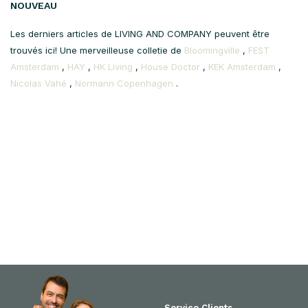
NOUVEAU
Les derniers articles de LIVING AND COMPANY peuvent être
trouvés ici! Une merveilleuse colletie de
Bloomingville
,
FEST
Amsterdam
,
HAY
,
HK Living
,
House Doctor
,
KEK Amsterdam
,
Nicolas Vahé
,
Normann Copenhagen
.
Service Clients