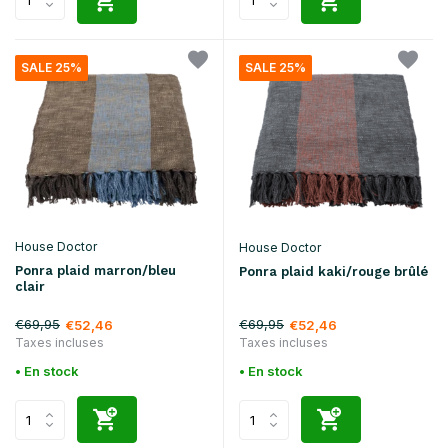
SALE 25%
SALE 25%
House Doctor
House Doctor
Ponra plaid marron/bleu
Ponra plaid kaki/rouge brûlé
clair
€69,95
€69,95
€52,46
€52,46
Taxes incluses
Taxes incluses
• En stock
• En stock