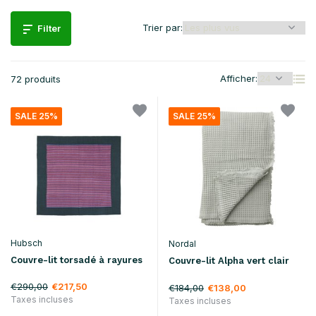
Trier par:
Filter
Afficher:
72 produits
SALE 25%
SALE 25%
Hubsch
Nordal
Couvre-lit torsadé à rayures
Couvre-lit Alpha vert clair
€290,00
€217,50
€184,00
€138,00
Taxes incluses
Taxes incluses