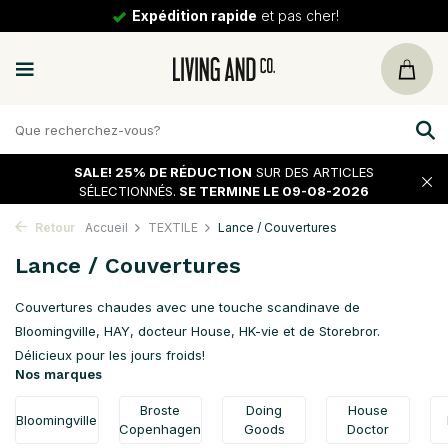
30 jours
de tour
SALE!
25% DE RÉDUCTION
SUR DES ARTICLES
SÉLECTIONNÉS.
SE TERMINE LE 09-08-2026
Retour
Accueil
TEXTILE
Lance / Couvertures
Lance / Couvertures
Couvertures chaudes avec une touche scandinave de
Bloomingville, HAY, docteur House, HK-vie et de Storebror.
Délicieux pour les jours froids!
Nos marques
Broste
Doing
House
Bloomingville
Copenhagen
Goods
Doctor