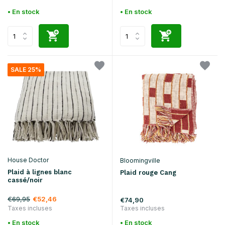
• En stock
• En stock
SALE 25%
House Doctor
Bloomingville
Plaid à lignes blanc
Plaid rouge Cang
cassé/noir
€69,95
€52,46
€74,90
Taxes incluses
Taxes incluses
• En stock
• En stock