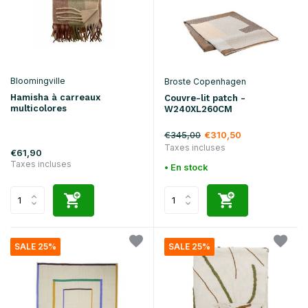
Bloomingville
Broste Copenhagen
Hamisha à carreaux
Couvre-lit patch -
multicolores
W240XL260CM
€345,00
€310,50
Taxes incluses
€61,90
Taxes incluses
• En stock
SALE 25%
SALE 25%