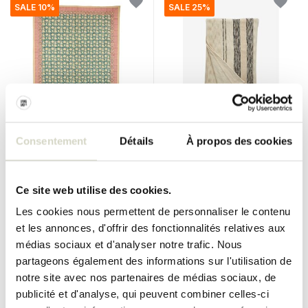
SALE 10%
SALE 25%
Doing Goods
Nordal
Consentement
Détails
À propos des cookies
Double plaid Lullaby dans un
Couvre-lit Anser 270x270cm
sac fourre-tout
€119,50
€285,00
€107,55
€213,75
Ce site web utilise des cookies.
Taxes incluses
Taxes incluses
Les cookies nous permettent de personnaliser le contenu
• En stock
• En stock
et les annonces, d'offrir des fonctionnalités relatives aux
médias sociaux et d'analyser notre trafic. Nous
partageons également des informations sur l'utilisation de
notre site avec nos partenaires de médias sociaux, de
publicité et d'analyse, qui peuvent combiner celles-ci
SALE 25%