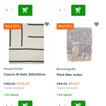
SALE 25%
SALE 25%
House Doctor
Bloomingville
Couvre-lit Nula 250x250cm
Plaid bleu océan
€180,00
€84,90
€135,00
€63,67
Taxes incluses
Taxes incluses
• En stock
• En stock