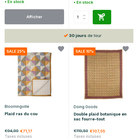
• En stock
• En stock
Afficher
30 jours
de tour
SALE 25%
SALE 10%
Bloomingville
Doing Goods
Plaid ras du cou
Double plaid botanique en
sac fourre-tout
€94,90
€119,50
€71,17
€107,55
Taxes incluses
Taxes incluses