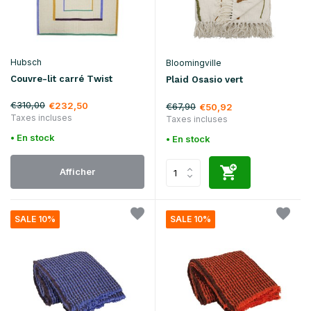
Hubsch
Bloomingville
Couvre-lit carré Twist
Plaid Osasio vert
€310,00
€232,50
€67,90
€50,92
Taxes incluses
Taxes incluses
• En stock
• En stock
Afficher
SALE 10%
SALE 10%