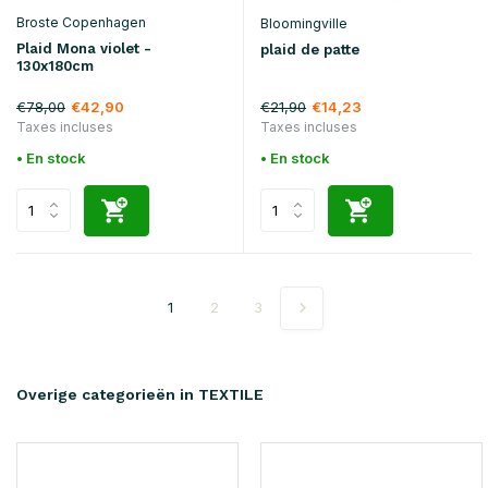
Broste Copenhagen
Bloomingville
Plaid Mona violet -
plaid de patte
130x180cm
€78,00
€21,90
€42,90
€14,23
Taxes incluses
Taxes incluses
• En stock
• En stock
1
2
3
Overige categorieën in TEXTILE