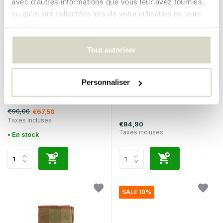
avec d'autres informations que vous leur avez fournies
ou qu'ils ont collectées lors de votre utilisation de leurs
services.
Tout autoriser
Nordal
Bloomingville
Personnaliser
Agena plaid bleu
Lester plaid
€90,00
€67,50
Taxes incluses
€84,90
Taxes incluses
• En stock
SALE 10%