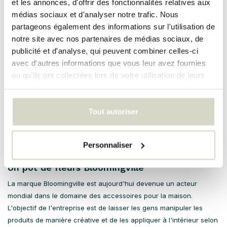
et les annonces, d'offrir des fonctionnalités relatives aux
Un pot de fleurs Bloomingville peut être qualifié d'unique en
médias sociaux et d'analyser notre trafic. Nous
raison de divers aspects. Si vous avez regardé les produits ci-
partageons également des informations sur l'utilisation de
dessus, vous en aurez probablement conclu que les pots de
notre site avec nos partenaires de médias sociaux, de
fleurs de cette marque ont un caractère unique et contemporain.
publicité et d'analyse, qui peuvent combiner celles-ci
Cela garantit que vous êtes en mesure d'élever l'apparence de
avec d'autres informations que vous leur avez fournies
votre intérieur à un niveau supérieur et en même temps de
ou qu'ils ont collectées lors de votre utilisation de leurs
donner plus d'atmosphère à votre maison. Les pots de fleurs que
services.
nous proposons sont variés et c'est pourquoi nous vous
recommandons de regarder attentivement tous les produits. Si
Tout autoriser
vous souhaitez en savoir plus sur un pot de fleurs Bloomingville
spécifique de notre gamme, vous pouvez bien sûr contacter notre
Personnaliser
service client.
Un pot de fleurs Bloomingville
La marque Bloomingville est aujourd'hui devenue un acteur
mondial dans le domaine des accessoires pour la maison.
L'objectif de l'entreprise est de laisser les gens manipuler les
produits de manière créative et de les appliquer à l'intérieur selon