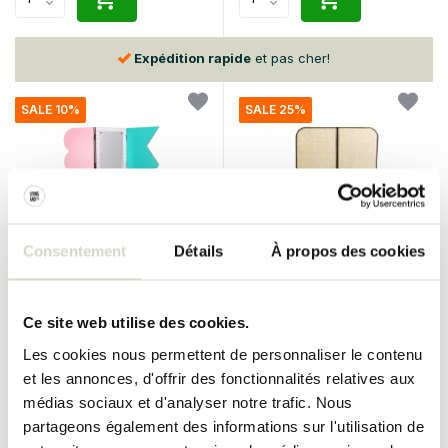
Expédition rapide
et pas cher!
SALE 10%
SALE 25%
Consentement
Détails
À propos des cookies
Seletti
Nordal
Miroir/séparateur de pièce à
Paravent Begna avec banc
Ce site web utilise des cookies.
grille rouge Superscreen
avec matelas
Les cookies nous permettent de personnaliser le contenu
€1.290,00
€2.000,00
€1.161,00
€1.500,00
et les annonces, d'offrir des fonctionnalités relatives aux
Taxes incluses
Taxes incluses
médias sociaux et d'analyser notre trafic. Nous
• En stock
• En stock
partageons également des informations sur l'utilisation de